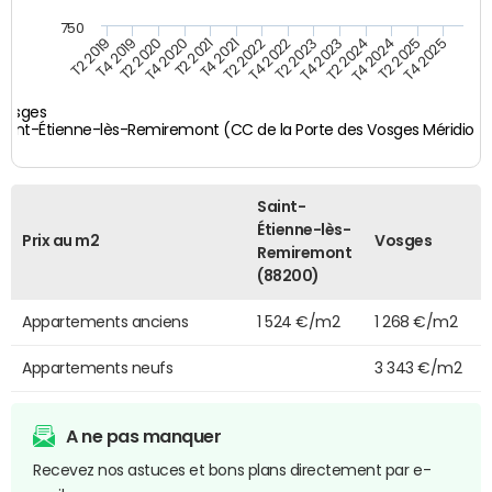
750
T4 2021
T2 2025
T2 2019
T4 2022
T2 2020
T4 2023
T2 2021
T4 2024
T2 2022
T4 2025
T4 2019
T2 2023
T4 2020
T2 2024
Vosges
Saint-Étienne-lès-Remiremont (CC de la Porte des Vosges Méridiona
Saint-
Étienne-lès-
Prix au m2
Vosges
Remiremont
(88200)
Appartements anciens
1 524 €/m2
1 268 €/m2
Appartements neufs
3 343 €/m2
A ne pas manquer
Recevez nos astuces et bons plans directement par e-