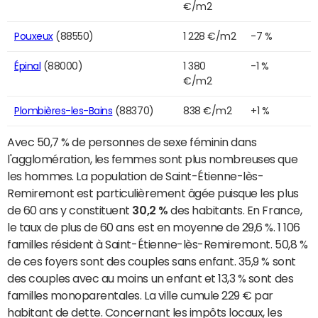
€/m2
Pouxeux
(88550)
1 228 €/m2
-7 %
Épinal
(88000)
1 380
-1 %
€/m2
Plombières-les-Bains
(88370)
838 €/m2
+1 %
Avec 50,7 % de personnes de sexe féminin dans
l'agglomération, les femmes sont plus nombreuses que
les hommes. La population de Saint-Étienne-lès-
Remiremont est particulièrement âgée puisque les plus
de 60 ans y constituent
30,2 %
des habitants. En France,
le taux de plus de 60 ans est en moyenne de 29,6 %. 1 106
familles résident à Saint-Étienne-lès-Remiremont. 50,8 %
de ces foyers sont des couples sans enfant. 35,9 % sont
des couples avec au moins un enfant et 13,3 % sont des
familles monoparentales. La ville cumule 229 € par
habitant de dette. Concernant les impôts locaux, les