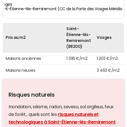
Vosges
Saint-Étienne-lès-Remiremont (CC de la Porte des Vosges Méridiona
Saint-
Étienne-lès-
Prix au m2
Vosges
Remiremont
(88200)
Maisons anciennes
1 395 €/m2
1 203 €/m2
Maisons neuves
3 463 €/m2
Risques naturels
Inondation, séisme, radon, seveso, sol argileux, feux
de forêt... quels sont les
risques naturels et
technologiques à Saint-Étienne-lès-Remiremont