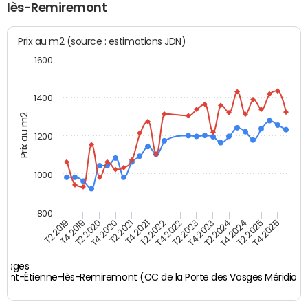
lès-Remiremont
Prix au m2 (source : estimations JDN)
1600
1400
Prix au m2
1200
1000
800
T4 2021
T2 2025
T2 2019
T4 2022
T2 2020
T4 2023
T2 2021
T4 2024
T2 2022
T4 2025
T4 2019
T2 2023
T4 2020
T2 2024
Vosges
Saint-Étienne-lès-Remiremont (CC de la Porte des Vosges Méridiona