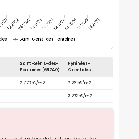
 2021
T2 2025
T4 2024
T2 2024
T4 2023
T2 2023
T4 2022
T2 2022
T4 2025
ales
Saint-Génis-des-Fontaines
Saint-Génis-des-
Pyrénées-
Fontaines (66740)
Orientales
2 779 €/m2
2 261 €/m2
3 233 €/m2
 sol argileux, feux de forêt... quels sont les