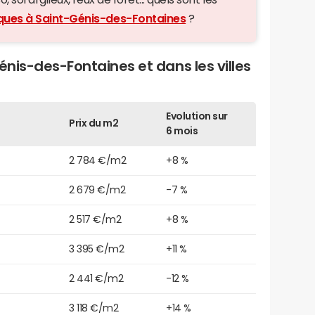
iques à Saint-Génis-des-Fontaines
?
énis-des-Fontaines et dans les villes
Evolution sur
Prix du m2
6 mois
2 784 €/m2
+8 %
2 679 €/m2
-7 %
2 517 €/m2
+8 %
3 395 €/m2
+11 %
2 441 €/m2
-12 %
3 118 €/m2
+14 %