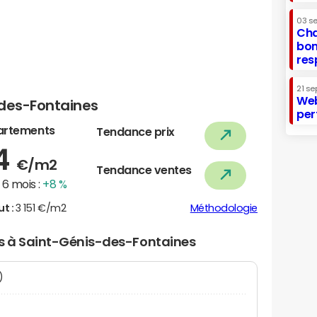
03 s
Cha
bon
res
21 se
Web
-des-Fontaines
per
artements
Tendance prix
84
€/m2
Tendance ventes
6 mois :
+8 %
ut :
3 151 €/m2
Méthodologie
ers à Saint-Génis-des-Fontaines
N)