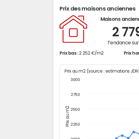
Prix des maisons anciennes
Maisons ancien
2 77
Tendance sur 
Prix bas :
2 252 €/m2
Prix ha
Prix au m2 (source : estimations JD
3000
2750
Prix au m2
2500
2250