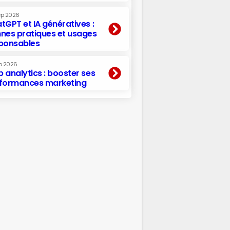
ep 2026
tGPT et IA génératives :
nes pratiques et usages
ponsables
p 2026
 analytics : booster ses
formances marketing