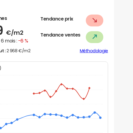
nes
Tendance prix
9
€/m2
Tendance ventes
6 mois :
-6 %
ut :
2 968 €/m2
Méthodologie
N)