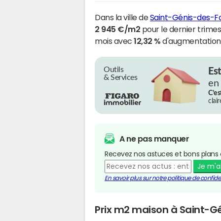
Dans la ville de
Saint-Génis-des-F
2 945 €/m2
pour le dernier trimes
mois avec
12,32 %
d'augmentation
Outils
Es
& Services
en
C’es
clai
A ne pas manquer
Recevez nos astuces et bons plans 
Je m'
En savoir plus sur notre politique de confiden
Prix m2 maison à Saint-G