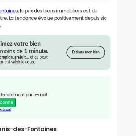
ontaines
, le prix des biens immobiliers est de
tre. La tendance évolue positivement depuis six
.
timez votre bien
 moins de
1 minute.
Estimer mon bien
t rapide, gratuit…
et ça peut
rement valoir le coup.
directement par e-mail.
abonne
tialité
énis-des-Fontaines