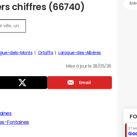
ers chiffres (66740)
ongue-dels-Monts
Ortaffa
Laroque-des-Albères
Mise à jour le 28/05/26
Email
aines
FO
des-Fontaines
27 a
Goo