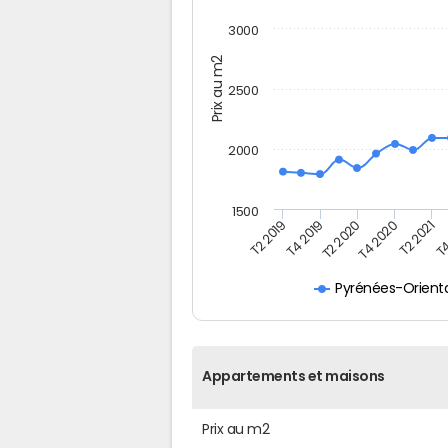
3000
Prix au m2
2500
2000
1500
T4
T2 2020
T4 2020
T2 2019
T2 2021
T4 2019
Pyrénées-Orient
Appartements et maisons
Prix au m2