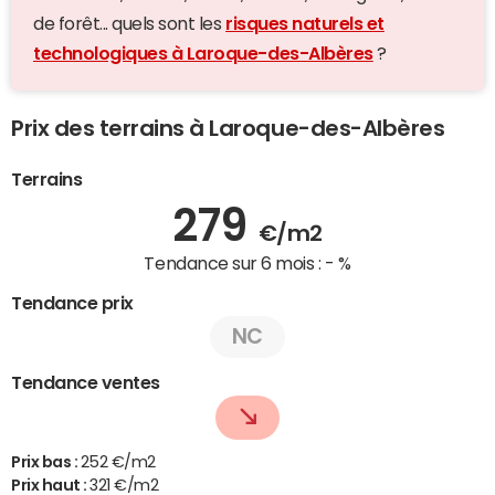
de forêt... quels sont les
risques naturels et
technologiques à Laroque-des-Albères
?
Prix des terrains à Laroque-des-Albères
Terrains
279
€/m2
Tendance sur 6 mois :
- %
Tendance prix
NC
Tendance ventes
Prix bas :
252 €/m2
Prix haut :
321 €/m2