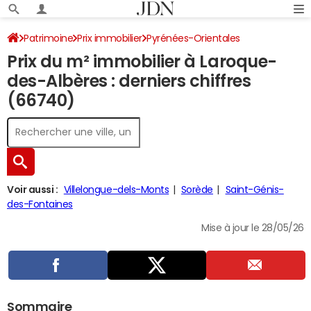
Patrimoine
Prix immobilier
Pyrénées-Orientales
Prix du m² immobilier à Laroque-
Laroque-des-Albères
des-Albères : derniers chiffres
(66740)
Voir aussi :
Villelongue-dels-Monts
Sorède
Saint-Génis-
des-Fontaines
Mise à jour le 28/05/26
Sommaire