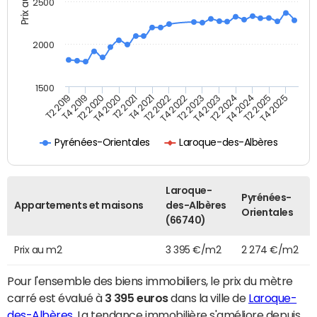
Prix au m2
2500
2000
1500
T4 2021
T2 2025
T2 2019
T4 2022
T2 2020
T4 2023
T2 2021
T4 2024
T2 2022
T4 2025
T4 2019
T2 2023
T4 2020
T2 2024
Pyrénées-Orientales
Laroque-des-Albères
Laroque-
Pyrénées-
Appartements et maisons
des-Albères
Orientales
(66740)
Prix au m2
3 395 €/m2
2 274 €/m2
Pour l'ensemble des biens immobiliers, le prix du mètre
carré est évalué à
3 395 euros
dans la ville de
Laroque-
des-Albères
. La tendance immobilière s'améliore depuis