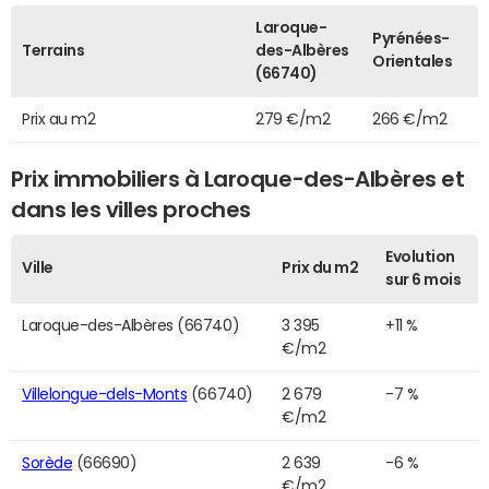
Laroque-
Pyrénées-
Terrains
des-Albères
Orientales
(66740)
Prix au m2
279 €/m2
266 €/m2
Prix immobiliers à Laroque-des-Albères et
dans les villes proches
Evolution
Ville
Prix du m2
sur 6 mois
Laroque-des-Albères (66740)
3 395
+11 %
€/m2
Villelongue-dels-Monts
(66740)
2 679
-7 %
€/m2
Sorède
(66690)
2 639
-6 %
€/m2