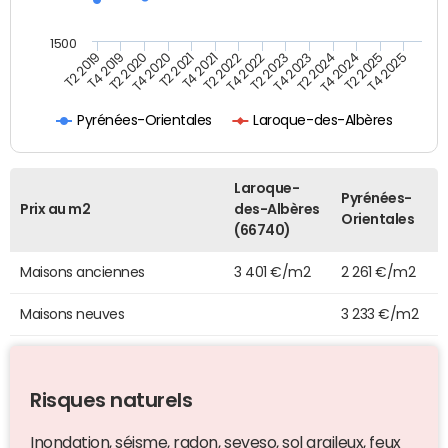
1500
T4 2021
T2 2025
T2 2019
T4 2022
T2 2020
T4 2023
T2 2021
T4 2024
T2 2022
T4 2025
T4 2019
T2 2023
T4 2020
T2 2024
Pyrénées-Orientales
Laroque-des-Albères
Laroque-
Pyrénées-
Prix au m2
des-Albères
Orientales
(66740)
Maisons anciennes
3 401 €/m2
2 261 €/m2
Maisons neuves
3 233 €/m2
Risques naturels
Inondation, séisme, radon, seveso, sol argileux, feux