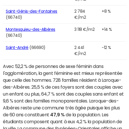
Saint-Génis-des-Fontaines
2 784
+8 %
(66740)
€/m2
Montesquieu-des-Albères
3 118 €/m2
+14 %
(66740)
Saint-André
(66690)
2 441
-12 %
€/m2
Avec 52,2 % de personnes de sexe féminin dans
l'agglomération, la gent féminine est mieux représentée
que celle des hommes. 728 familles résident à Laroque-
des-Albères. 25,5 % de ces foyers sont des couples avec
un enfant ou plus, 64,7 % sont des couples sans enfant et
9,6 % sont des familles monoparentales. Laroque-des-
Albères reste une commune très âgée puisque les plus
de 60 ans constituent
47,9 %
de la population. Les
étudiants composent quant à eux 4,2 % la population de
la ville. La commune des Pyrénées-Orientales affiche un