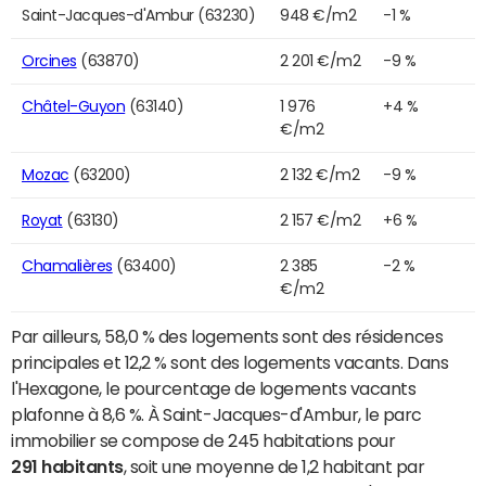
Saint-Jacques-d'Ambur (63230)
948 €/m2
-1 %
Orcines
(63870)
2 201 €/m2
-9 %
Châtel-Guyon
(63140)
1 976
+4 %
€/m2
Mozac
(63200)
2 132 €/m2
-9 %
Royat
(63130)
2 157 €/m2
+6 %
Chamalières
(63400)
2 385
-2 %
€/m2
Par ailleurs, 58,0 % des logements sont des résidences
principales et 12,2 % sont des logements vacants. Dans
l'Hexagone, le pourcentage de logements vacants
plafonne à 8,6 %. À Saint-Jacques-d'Ambur, le parc
immobilier se compose de 245 habitations pour
291 habitants
, soit une moyenne de 1,2 habitant par