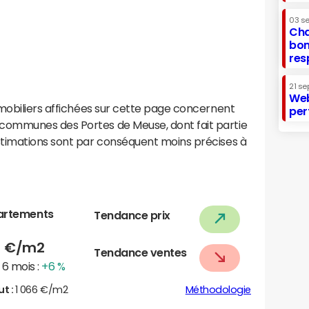
03 s
Cha
bon
res
21 se
Web
mobiliers affichées sur cette page concernent
per
ommunes des Portes de Meuse, dont fait partie
stimations sont par conséquent moins précises à
artements
Tendance prix
3
€/m2
Tendance ventes
6 mois :
+6 %
ut :
1 066 €/m2
Méthodologie