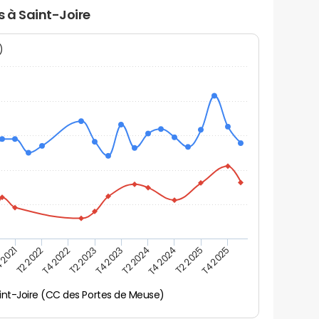
s à Saint-Joire
N)
 2021
T2 2025
T4 2023
T2 2022
T4 2025
T2 2024
T4 2022
T4 2024
T2 2023
int-Joire (CC des Portes de Meuse)