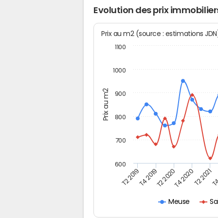
Evolution des prix immobilier
Prix au m2 (source : estimations JD
1100
1000
Prix au m2
900
800
700
600
T4
T2 2020
T4 2020
T2 2019
T2 2021
T4 2019
Sa
Meuse