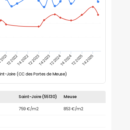
 2021
T2 2025
T4 2023
T2 2022
T4 2025
T2 2024
T4 2022
T4 2024
T2 2023
int-Joire (CC des Portes de Meuse)
Saint-Joire (55130)
Meuse
759 €/m2
853 €/m2