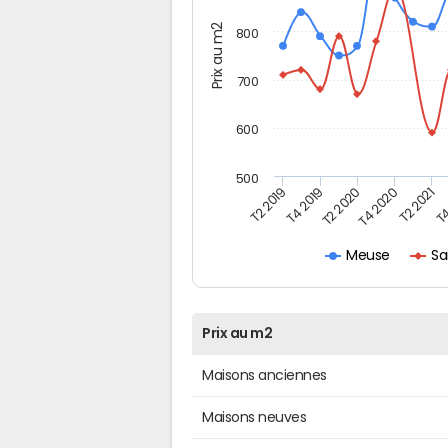
Prix au m2
800
700
600
500
T4
T2 2020
T4 2020
T2 2019
T2 2021
T4 2019
Sa
Meuse
Prix au m2
Maisons anciennes
Maisons neuves