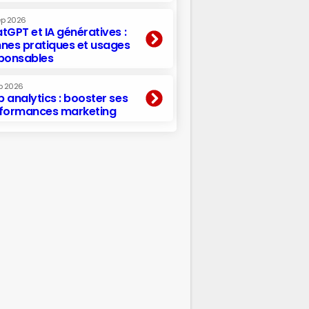
ep 2026
tGPT et IA génératives :
nes pratiques et usages
ponsables
p 2026
 analytics : booster ses
formances marketing