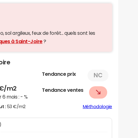
 sol argileux, feux de forêt... quels sont les
ques à Saint-Joire
?
oire
Tendance prix
NC
€/m2
Tendance ventes
 6 mois :
- %
ut :
53 €/m2
Méthodologie
)