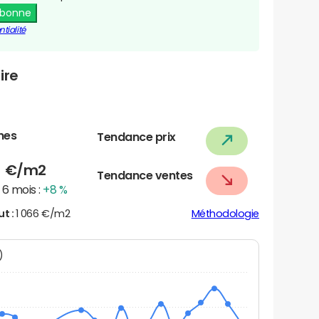
abonne
tialité
ire
nes
Tendance prix
9
€/m2
Tendance ventes
6 mois :
+8 %
ut :
1 066 €/m2
Méthodologie
N)