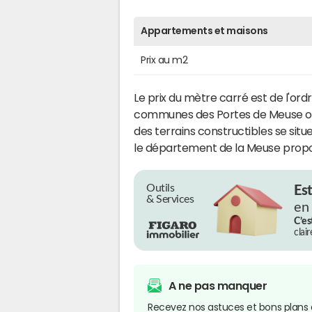
Appartements et maisons
Prix au m2
Le prix du mètre carré est de l'ord
communes des Portes de Meuse où 
des terrains constructibles se sit
le département de la Meuse propos
Outils
Es
& Services
en
C’es
clai
A ne pas manquer
Recevez nos astuces et bons plans 