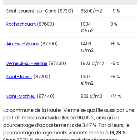
Saint-Laurent-sur-Gorre (87310)
855 €/m2
-9 %
Rochechouart
(87600)
1 034
0 %
€/m2
Aixe-sur-Vienne
(87700)
1 406
+5 %
€/m2
Verneuil-sur-Vienne
(87430)
1 923 €/m2
-5 %
Saint-Junien
(87200)
1 307
-8 %
€/m2
Saint-Mathieu
(87440)
802 €/m2
+14 %
La commune de la Haute-Vienne se qualifie aussi par une
part de maisons individuelles de 96,05 %, ainsi qu'un
pourcentage d’appartements de 3,47 %. Par ailleurs, le
pourcentage de logements vacants monte à
19,28 %
.
Sinon 72,34 % des logements sont des résidences