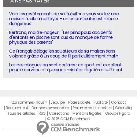
À NE PAS RATER
Voici les revêtements de sol à éviter si vous voulez une
maison facile à nettoyer - un en particulier est même
dangereux
Bertrand, maître-nageur : "Les principaux accidents
d'enfants en piscine sont dus au manque de forme
physique des parents"
Ce Français déloge les squatteurs de sa maison sans
violence grâce à un coup de fil particulièrement malin
Les neurologues en sont certains : ce sport est excellent
pour le cerveau et quelques minutes régulières suffisent
Qui sommes-nous ?
L'équipe
Notre société
Publicité
Contact
Recrutement
Données personnelles
Paramétrer les cookies
Gérer Utiq
Tous les articles
RSS
Corrections
Mentions légales
Groupe Figaro
© 2025 CCM Benchmark