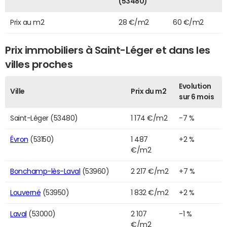
(53480)
Prix au m2
28 €/m2
60 €/m2
Prix immobiliers à Saint-Léger et dans les
villes proches
Evolution
Ville
Prix du m2
sur 6 mois
Saint-Léger (53480)
1 174 €/m2
-7 %
Évron
(53150)
1 487
+2 %
€/m2
Bonchamp-lès-Laval
(53960)
2 217 €/m2
+7 %
Louverné
(53950)
1 832 €/m2
+2 %
Laval
(53000)
2 107
-1 %
€/m2