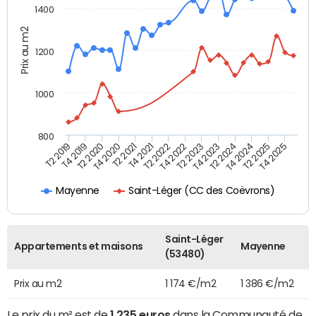
1400
Prix au m2
1200
1000
800
T4 2021
T2 2025
T2 2019
T4 2022
T2 2020
T4 2023
T2 2021
T4 2024
T2 2022
T4 2025
T4 2019
T2 2023
T4 2020
T2 2024
Saint-Léger (CC des Coëvrons)
Mayenne
Saint-Léger
Appartements et maisons
Mayenne
(53480)
Prix au m2
1 174 €/m2
1 386 €/m2
Le prix du m² est de
1 235 euros
dans la Communauté de