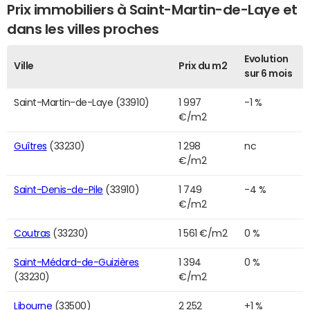
Prix immobiliers à Saint-Martin-de-Laye et
dans les villes proches
Evolution
Ville
Prix du m2
sur 6 mois
Saint-Martin-de-Laye (33910)
1 997
-1 %
€/m2
Guîtres
(33230)
1 298
nc
€/m2
Saint-Denis-de-Pile
(33910)
1 749
-4 %
€/m2
Coutras
(33230)
1 561 €/m2
0 %
Saint-Médard-de-Guizières
1 394
0 %
(33230)
€/m2
Libourne
(33500)
2 252
+1 %