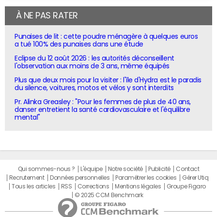
À NE PAS RATER
Punaises de lit : cette poudre ménagère à quelques euros
a tué 100% des punaises dans une étude
Eclipse du 12 août 2026 : les autorités déconseillent
l'observation aux moins de 3 ans, même équipés
Plus que deux mois pour la visiter : l'île d'Hydra est le paradis
du silence, voitures, motos et vélos y sont interdits
Pr. Alinka Greasley : "Pour les femmes de plus de 40 ans,
danser entretient la santé cardiovasculaire et l'équilibre
mental"
Qui sommes-nous ?
L'équipe
Notre société
Publicité
Contact
Recrutement
Données personnelles
Paramétrer les cookies
Gérer Utiq
Tous les articles
RSS
Corrections
Mentions légales
Groupe Figaro
© 2025 CCM Benchmark