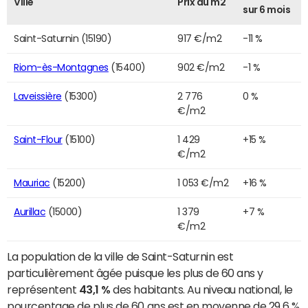
Ville
Prix du m2
sur 6 mois
Saint-Saturnin (15190)
917 €/m2
-11 %
Riom-ès-Montagnes
(15400)
902 €/m2
-1 %
Laveissière
(15300)
2 776
0 %
€/m2
Saint-Flour
(15100)
1 429
+15 %
€/m2
Mauriac
(15200)
1 053 €/m2
+16 %
Aurillac
(15000)
1 379
+7 %
€/m2
La population de la ville de Saint-Saturnin est
particulièrement âgée puisque les plus de 60 ans y
représentent
43,1 %
des habitants. Au niveau national, le
pourcentage de plus de 60 ans est en moyenne de 29,6 %.