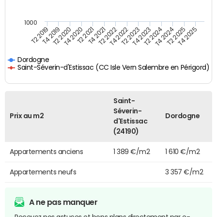
1000
T4 2021
T2 2025
T2 2019
T4 2022
T2 2020
T4 2023
T2 2021
T4 2024
T2 2022
T4 2025
T4 2019
T2 2023
T4 2020
T2 2024
Dordogne
Saint-Séverin-d'Estissac (CC Isle Vern Salembre en Périgord)
Saint-
Séverin-
Prix au m2
Dordogne
d'Estissac
(24190)
Appartements anciens
1 389 €/m2
1 610 €/m2
Appartements neufs
3 357 €/m2
A ne pas manquer
Recevez nos astuces et bons plans directement par e-