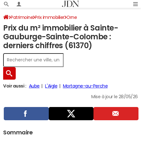
Patrimoine
Prix immobilier
Orne
Prix du m² immobilier à Sainte-
Sainte-Gauburge-Sainte-Colombe
Gauburge-Sainte-Colombe :
derniers chiffres (61370)
Voir aussi :
Aube
L'Aigle
Mortagne-au-Perche
Mise à jour le 28/05/26
Sommaire