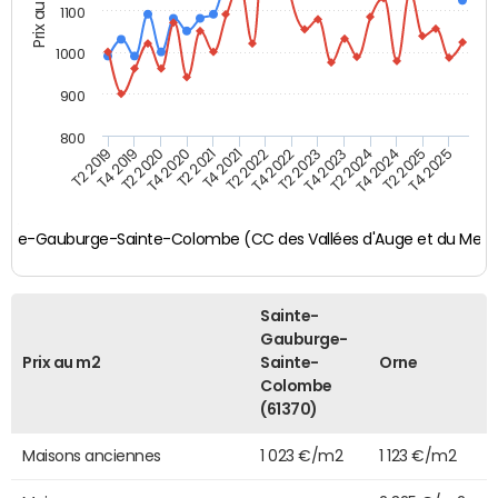
Prix au m2
1100
1000
900
800
T4 2021
T2 2025
T2 2019
T4 2022
T2 2020
T4 2023
T2 2021
T4 2024
T2 2022
T4 2025
T4 2019
T2 2023
T4 2020
T2 2024
ne
inte-Gauburge-Sainte-Colombe (CC des Vallées d'Auge et du Merle
Sainte-
Gauburge-
Prix au m2
Sainte-
Orne
Colombe
(61370)
Maisons anciennes
1 023 €/m2
1 123 €/m2