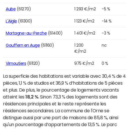
Aube
(61270)
1 293 €/m2
-5 %
L'Aigle
(61300)
1 123 €/m2
-14 %
Mortagne-au-Perche
(61400)
1 401 €/m2
-3 %
Gouffern en Auge
(61160)
1 200
nc
€/m2
Vimoutiers
(61120)
975 €/m2
0 %
La superficie des habitations est variable avec 30,4 % de 4
pièces, 1,1 % de studios et 36,9 % d’habitations de 5 pièces
et plus. De plus, le pourcentage de logements vacants
atteint les
18,2 %
. Sinon 73,3 % des logements sont des
résidences principales et le reste représente les
résidences secondaires. La commune de l'Orne se
distingue aussi par une part de maisons de 85,8 %, ainsi
qu'un pourcentage d’appartements de 13,5 %. Le parc