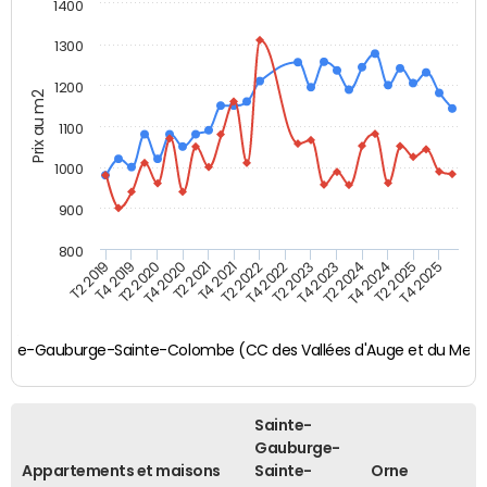
1400
1300
1200
Prix au m2
1100
1000
900
800
T4 2021
T2 2025
T2 2019
T4 2022
T2 2020
T4 2023
T2 2021
T4 2024
T2 2022
T4 2025
T4 2019
T2 2023
T4 2020
T2 2024
ne
inte-Gauburge-Sainte-Colombe (CC des Vallées d'Auge et du Merle
Sainte-
Gauburge-
Appartements et maisons
Sainte-
Orne