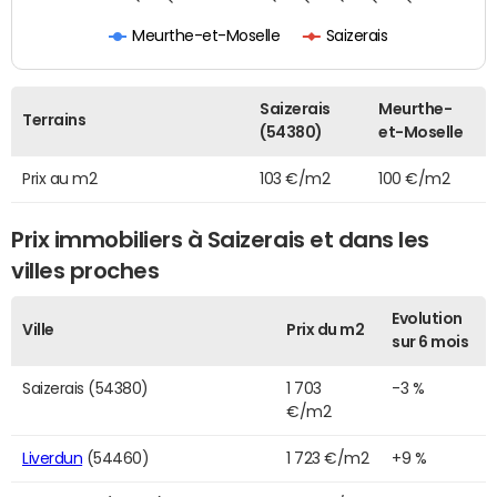
Meurthe-et-Moselle
Saizerais
Saizerais
Meurthe-
Terrains
(54380)
et-Moselle
Prix au m2
103 €/m2
100 €/m2
Prix immobiliers à Saizerais et dans les
villes proches
Evolution
Ville
Prix du m2
sur 6 mois
Saizerais (54380)
1 703
-3 %
€/m2
Liverdun
(54460)
1 723 €/m2
+9 %