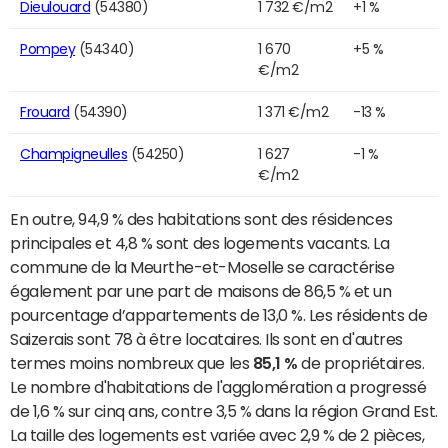
Dieulouard
(54380)
1 732 €/m2
+1 %
Pompey
(54340)
1 670
+5 %
€/m2
Frouard
(54390)
1 371 €/m2
-13 %
Champigneulles
(54250)
1 627
-1 %
€/m2
En outre, 94,9 % des habitations sont des résidences
principales et 4,8 % sont des logements vacants. La
commune de la Meurthe-et-Moselle se caractérise
également par une part de maisons de 86,5 % et un
pourcentage d’appartements de 13,0 %. Les résidents de
Saizerais sont 78 à être locataires. Ils sont en d'autres
termes moins nombreux que les
85,1 %
de propriétaires.
Le nombre d'habitations de l'agglomération a progressé
de 1,6 % sur cinq ans, contre 3,5 % dans la région Grand Est.
La taille des logements est variée avec 2,9 % de 2 pièces,