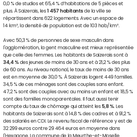
0,0 % de studios et 65,4 % d’habitations de 5 pièces et
plus. À Saizerais, les
1 457 habitants
de la ville se
répartissent dans 622 logements. Avec un espace de
14 km², la densité de population est de 103 hab/km².
Avec 50,3 % de personnes de sexe masculin dans
l'agglomération, la gent masculine est mieux représentée
que celle des femmes. Les habitants de Saizerais sont à
34,4 %
des jeunes de moins de 30 ans et à 21,2 % des plus
de 60 ans. Au niveau national, le taux de moins de 30 ans
est en moyenne de 30,0 %. À Saizerais logent 449 familles.
34,5 % de ces ménages sont des couples sans enfant.
47,2 % sont des couples avec au moins un enfant et 18,5 %
sont des familles monoparentales. Il faut aussi tenir
compte du taux de chômage qui atteint les
5,8 %
. Les
habitants de Saizerais sont à 14,8 % des cadres et à 91,2 %
des salariés en CDI. Le revenu fiscal de référence y est de
32 299 euros contre 29 464 euros en moyenne dans
l'Hexagone. La commune de la Meurthe-et-Moselle