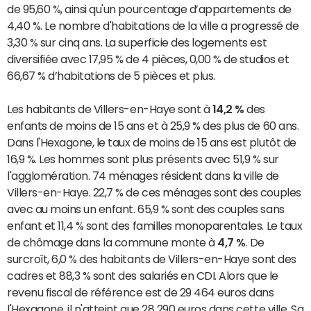
de 95,60 %, ainsi qu'un pourcentage d’appartements de
4,40 %. Le nombre d'habitations de la ville a progressé de
3,30 % sur cinq ans. La superficie des logements est
diversifiée avec 17,95 % de 4 pièces, 0,00 % de studios et
66,67 % d’habitations de 5 pièces et plus.
Les habitants de Villers-en-Haye sont à
14,2 %
des
enfants de moins de 15 ans et à 25,9 % des plus de 60 ans.
Dans l'Hexagone, le taux de moins de 15 ans est plutôt de
16,9 %. Les hommes sont plus présents avec 51,9 % sur
l'agglomération. 74 ménages résident dans la ville de
Villers-en-Haye. 22,7 % de ces ménages sont des couples
avec au moins un enfant. 65,9 % sont des couples sans
enfant et 11,4 % sont des familles monoparentales. Le taux
de chômage dans la commune monte à
4,7 %
. De
surcroît, 6,0 % des habitants de Villers-en-Haye sont des
cadres et 88,3 % sont des salariés en CDI. Alors que le
revenu fiscal de référence est de 29 464 euros dans
l'Hexagone, il n'atteint que 28 290 euros dans cette ville. Sa