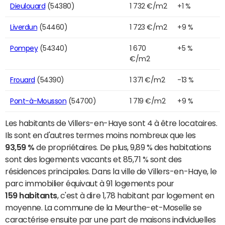
Dieulouard
(54380)
1 732 €/m2
+1 %
Liverdun
(54460)
1 723 €/m2
+9 %
Pompey
(54340)
1 670
+5 %
€/m2
Frouard
(54390)
1 371 €/m2
-13 %
Pont-à-Mousson
(54700)
1 719 €/m2
+9 %
Les habitants de Villers-en-Haye sont 4 à être locataires.
Ils sont en d'autres termes moins nombreux que les
93,59 %
de propriétaires. De plus, 9,89 % des habitations
sont des logements vacants et 85,71 % sont des
résidences principales. Dans la ville de Villers-en-Haye, le
parc immobilier équivaut à 91 logements pour
159 habitants
, c'est à dire 1,78 habitant par logement en
moyenne. La commune de la Meurthe-et-Moselle se
caractérise ensuite par une part de maisons individuelles