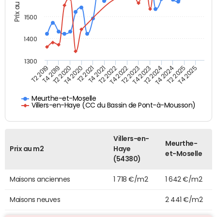
Prix au m2
1500
1400
1300
T4 2021
T2 2025
T2 2019
T4 2022
T2 2020
T4 2023
T2 2021
T4 2024
T2 2022
T4 2025
T4 2019
T2 2023
T4 2020
T2 2024
Meurthe-et-Moselle
Villers-en-Haye (CC du Bassin de Pont-à-Mousson)
Villers-en-
Meurthe-
Prix au m2
Haye
et-Moselle
(54380)
Maisons anciennes
1 718 €/m2
1 642 €/m2
Maisons neuves
2 441 €/m2