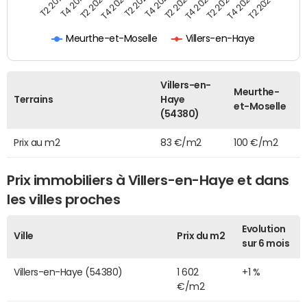
T2 2022
T2 2023
T2 2024
T4 2019
T4 2020
T4 2021
T4 2022
T4 2023
T2 2019
T2 2020
T2 2021
Meurthe-et-Moselle
Villers-en-Haye
Villers-en-
Meurthe-
Terrains
Haye
et-Moselle
(54380)
Prix au m2
83 €/m2
100 €/m2
Prix immobiliers à Villers-en-Haye et dans
les villes proches
Evolution
Ville
Prix du m2
sur 6 mois
Villers-en-Haye (54380)
1 602
+1 %
€/m2