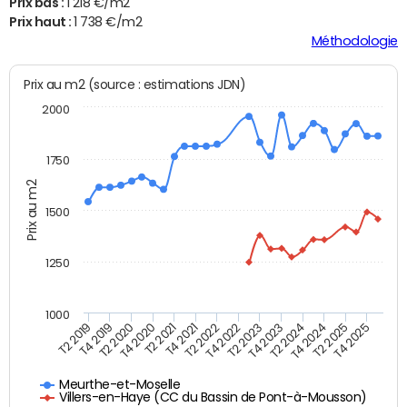
Prix bas :
1 218 €/m2
Prix haut :
1 738 €/m2
Méthodologie
Prix au m2 (source : estimations JDN)
2000
1750
Prix au m2
1500
1250
1000
T4 2021
T2 2025
T2 2019
T4 2022
T2 2020
T4 2023
T2 2021
T4 2024
T2 2022
T4 2025
T4 2019
T2 2023
T4 2020
T2 2024
Meurthe-et-Moselle
Villers-en-Haye (CC du Bassin de Pont-à-Mousson)