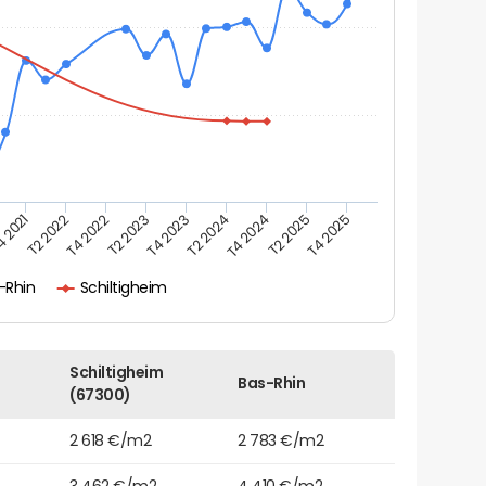
 2021
T2 2022
T4 2022
T2 2023
T4 2023
T2 2024
T4 2024
T2 2025
T4 2025
-Rhin
Schiltigheim
Schiltigheim
Bas-Rhin
(67300)
2 618 €/m2
2 783 €/m2
3 462 €/m2
4 410 €/m2