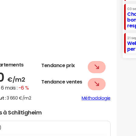
03 s
Cha
bon
res
21 se
Web
per
artements
Tendance prix
20
€/m2
Tendance ventes
6 mois :
-6 %
ut :
3 660 €/m2
Méthodologie
s à Schiltigheim
N)