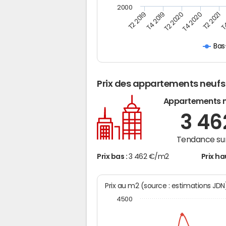
2000
T2 2019
T4 2019
T2 2020
T4 2020
T2 2021
T4
Bas
Prix des appartements neufs
Appartements 
3 4
Tendance sur
Prix bas :
3 462 €/m2
Prix ha
Prix au m2 (source : estimations JD
4500