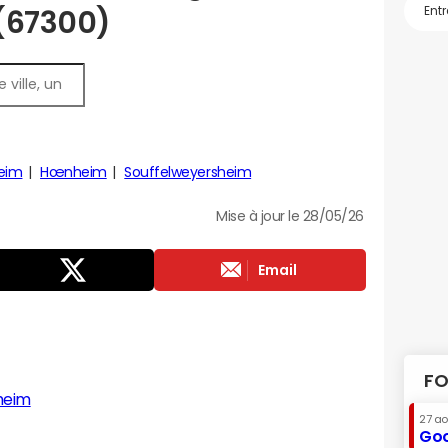
 (67300)
eim
Hœnheim
Souffelweyersheim
Mise à jour le 28/05/26
Email
FO
heim
27 a
Goo