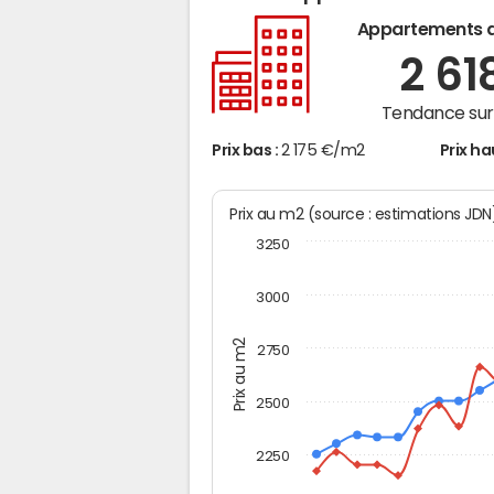
Appartements 
2 61
Tendance sur 
Prix bas :
2 175 €/m2
Prix ha
Prix au m2 (source : estimations JD
3250
3000
Prix au m2
2750
2500
2250