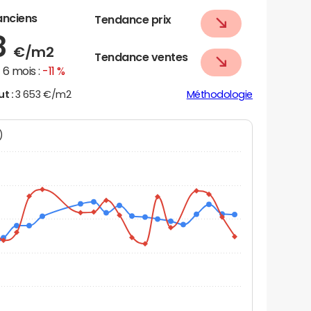
anciens
Tendance prix
8
€/m2
Tendance ventes
6 mois :
-11 %
ut :
3 653 €/m2
Méthodologie
N)