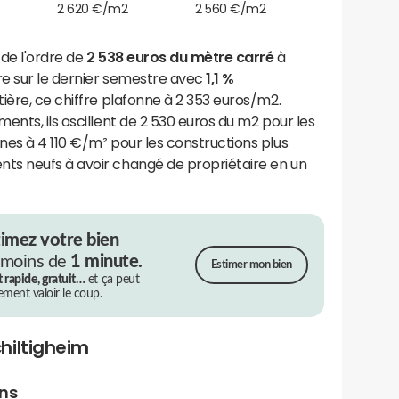
2 620 €/m2
2 560 €/m2
 de l'ordre de
2 538 euros du mètre carré
à
re sur le dernier semestre avec
1,1 %
ière, ce chiffre plafonne à 2 353 euros/m2.
ents, ils oscillent de 2 530 euros du m2 pour les
es à 4 110 €/m² pour les constructions plus
ts neufs à avoir changé de propriétaire en un
timez votre bien
 moins de
1 minute.
Estimer mon bien
t rapide, gratuit…
et ça peut
rement valoir le coup.
hiltigheim
ens