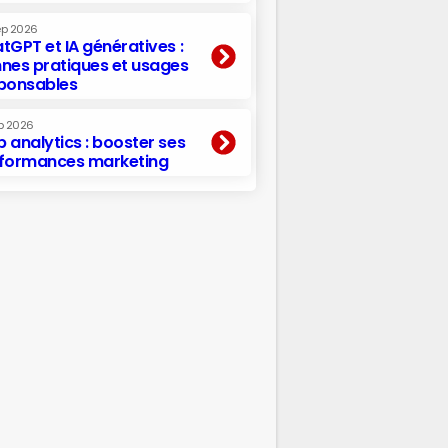
ep 2026
tGPT et IA génératives :
nes pratiques et usages
ponsables
p 2026
 analytics : booster ses
formances marketing