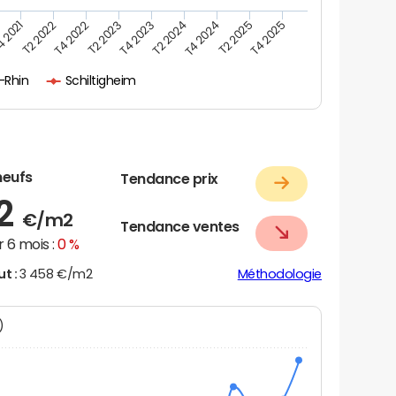
 2021
T2 2022
T4 2022
T2 2023
T4 2023
T2 2024
T4 2024
T2 2025
T4 2025
-Rhin
Schiltigheim
neufs
Tendance prix
62
€/m2
Tendance ventes
 6 mois :
0 %
ut :
3 458 €/m2
Méthodologie
N)