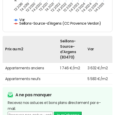
1k
T4 2021
T2 2025
T2 2021
T4 2024
T4 2020
T2 2024
T2 2020
T4 2023
T4 2019
T2 2023
T2 2019
T4 2022
T2 2022
T4 2025
Var
Seillons-Source-d'Argens (CC Provence Verdon)
Seillons-
Source-
Prix au m2
Var
d'Argens
(83470)
Appartements anciens
1 746 €/m2
3 632 €/m2
Appartements neufs
5 583 €/m2
A ne pas manquer
Recevez nos astuces et bons plans directement par e-
mail.
Je m'abonne