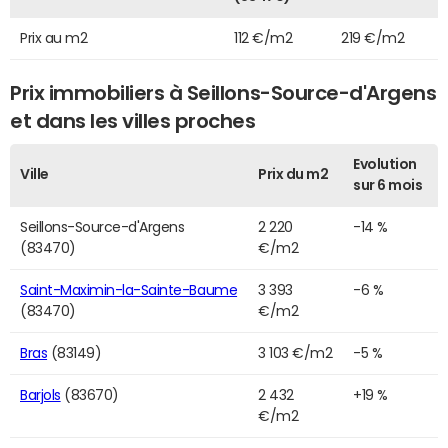
Prix au m2
112 €/m2
219 €/m2
Prix immobiliers à Seillons-Source-d'Argens
et dans les villes proches
Evolution
Ville
Prix du m2
sur 6 mois
Seillons-Source-d'Argens
2 220
-14 %
(83470)
€/m2
Saint-Maximin-la-Sainte-Baume
3 393
-6 %
(83470)
€/m2
Bras
(83149)
3 103 €/m2
-5 %
Barjols
(83670)
2 432
+19 %
€/m2