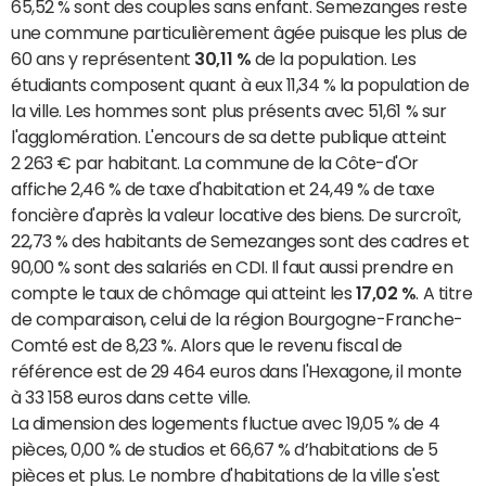
65,52 % sont des couples sans enfant. Semezanges reste
une commune particulièrement âgée puisque les plus de
60 ans y représentent
30,11 %
de la population. Les
étudiants composent quant à eux 11,34 % la population de
la ville. Les hommes sont plus présents avec 51,61 % sur
l'agglomération. L'encours de sa dette publique atteint
2 263 € par habitant. La commune de la Côte-d'Or
affiche 2,46 % de taxe d'habitation et 24,49 % de taxe
foncière d'après la valeur locative des biens. De surcroît,
22,73 % des habitants de Semezanges sont des cadres et
90,00 % sont des salariés en CDI. Il faut aussi prendre en
compte le taux de chômage qui atteint les
17,02 %
. A titre
de comparaison, celui de la région Bourgogne-Franche-
Comté est de 8,23 %. Alors que le revenu fiscal de
référence est de 29 464 euros dans l'Hexagone, il monte
à 33 158 euros dans cette ville.
La dimension des logements fluctue avec 19,05 % de 4
pièces, 0,00 % de studios et 66,67 % d’habitations de 5
pièces et plus. Le nombre d'habitations de la ville s'est