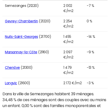
Semezanges (21220)
2 002
-7 %
€/m2
Gevrey-Chambertin
(21220)
2 254
0 %
€/m2
Nuits-Saint-Georges
(21700)
1 455
-14 %
€/m2
Marsannay-la-Côte
(21160)
2 097
-9 %
€/m2
Chenôve
(21300)
1 479
-13 %
€/m2
Longvic
(21600)
2 172 €/m2
-3 %
Dans la ville de Semezanges habitent 39 ménages.
34,48 % de ces ménages sont des couples avec au moins
un enfant. 0,00 % sont des familles monoparentales et