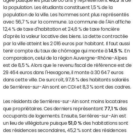
âgée puisque les plus de 60 ans y représentent
46,3 %
de
la population. Les étudiants constituent 1,5 % de la
population de la ville. Les hommes sont plus représentés
avec 56,7 % sur la commune. La commune de l'Ain affiche
12,4 % de taxe d'habitation et 24,6 % de taxe foncière
d'après la valeur locative des biens. La dette contractée
par la ville atteint les 2 016 euros par habitant. Il faut aussi
tenir compte du taux de chômage qui monte à
14,5 %
. En
comparaison, celui de la région Auvergne-Rhône-Alpes
est de 8,5 %. Alors que le revenu fiscal de référence est de
29 464 euros dans l'Hexagone, il monte à 30 647 euros
dans cette ville. De surcroît, 97,8 % des habitants salariés
de Serrières-sur-Ain sont en CDI et 8,3 % sont des cadres.
Les résidents de Serrières-sur-Ain sont moins locataires
que propriétaires. Ces derniers représentant
77,1 %
des
occupants de logements. Ensuite, Serrières-sur-Ain est
un lieu de villégiature puisque
51,0 %
des habitations sont
des résidences secondaires, 45,2 % sont des résidences