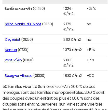
Serrières-sur-Ain (01450)
1 324
-25 %
€/m2
Saint-Martin-du-Mont
(01160)
2 179
nc
€/m2
Ceyzériat
(01250)
2 110 €/m2
nc
Nantua
(01130)
1 373 €/m2
+15 %
Pont-d'Ain
(01160)
2 081
+7 %
€/m2
Bourg-en-Bresse
(01000)
1 933 €/m2
+3 %
50 familles vivent à Serrières-sur-Ain. 20,0 % de ces
ménages sont des familles monoparentales, 20,0 % sont
des couples avec un enfant ou plus et 60,0 % sont des
couples sans enfant. Serrières-sur-Ain est une ville très