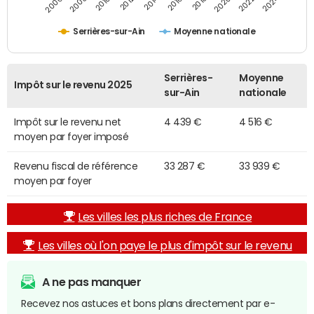
2014
2024
2010
2020
2012
2022
2006
2016
2008
2018
Serrières-sur-Ain
Moyenne nationale
Serrières-
Moyenne
Impôt sur le revenu 2025
sur-Ain
nationale
Impôt sur le revenu net
4 439 €
4 516 €
moyen par foyer imposé
Revenu fiscal de référence
33 287 €
33 939 €
moyen par foyer
Les villes les plus riches de France
Les villes où l'on paye le plus d'impôt sur le revenu
A ne pas manquer
Recevez nos astuces et bons plans directement par e-