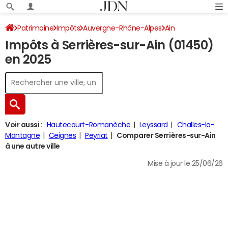
Patrimoine
Impôts
Auvergne-Rhône-Alpes
Ain
Impôts à Serrières-sur-Ain (01450)
Serrières-sur-Ain
Impôt sur le revenu
en 2025
Voir aussi :
Hautecourt-Romanèche
Leyssard
Challes-la-
Montagne
Ceignes
Peyriat
Comparer Serrières-sur-Ain
à une autre ville
Mise à jour le 25/06/26