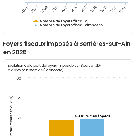
0
2009
2023
2017
2011
2025
2005
2019
2013
2007
2021
2015
Nombre de foyers fiscaux
Nombre de foyers fiscaux imposés
Foyers fiscaux imposés à Serrières-sur-Ain
en 2025
Evolution de la part de foyers imposables (Source : JDN
d'après ministère de l'Economie)
100
Part des foyers fiscaux (%)
75
48,10 % des foyers
50