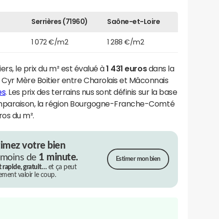
Serrières (71960)
Saône-et-Loire
1 072 €/m2
1 288 €/m2
rs, le prix du m² est évalué à
1 431 euros
dans la
r Mère Boitier entre Charolais et Mâconnais
es
. Les prix des terrains nus sont définis sur la base
omparaison, la région Bourgogne-Franche-Comté
ros du m².
timez votre bien
 moins de
1 minute.
Estimer mon bien
t rapide, gratuit…
et ça peut
rement valoir le coup.