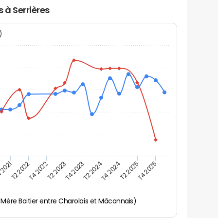
 à Serrières
N)
 2021
T2 2025
T4 2023
T2 2022
T4 2025
T2 2024
T4 2022
T4 2024
T2 2023
 Mère Boitier entre Charolais et Mâconnais)