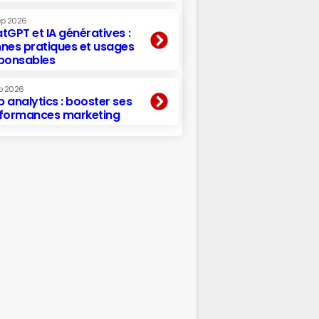
ep 2026
tGPT et IA génératives :
nes pratiques et usages
ponsables
p 2026
 analytics : booster ses
formances marketing