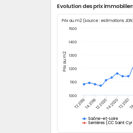
Evolution des prix immobiliers
Prix au m2 (source : estimations JD
1500
1400
Prix au m2
1300
1200
1100
1000
T4
T2 2020
T4 2020
T2 2019
T2 2021
T4 2019
Saône-et-Loire
Serrières (CC Saint Cyr