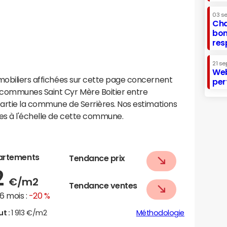
03 s
Cha
bon
res
21 se
Web
mobiliers affichées sur cette page concernent
per
communes Saint Cyr Mère Boitier entre
partie la commune de Serrières. Nos estimations
es à l'échelle de cette commune.
artements
Tendance prix
2
€/m2
Tendance ventes
6 mois :
-20 %
ut :
1 913 €/m2
Méthodologie