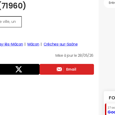
 (71960)
ay-lès-Mâcon
Mâcon
Crêches-sur-Saône
Mise à jour le 28/05/26
Email
FO
27 a
Goo