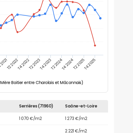
 2021
T2 2025
T4 2023
T2 2022
T4 2025
T2 2024
T4 2022
T4 2024
T2 2023
 Mère Boitier entre Charolais et Mâconnais)
Serrières (71960)
Saône-et-Loire
1 070 €/m2
1 273 €/m2
2 221 €/m2