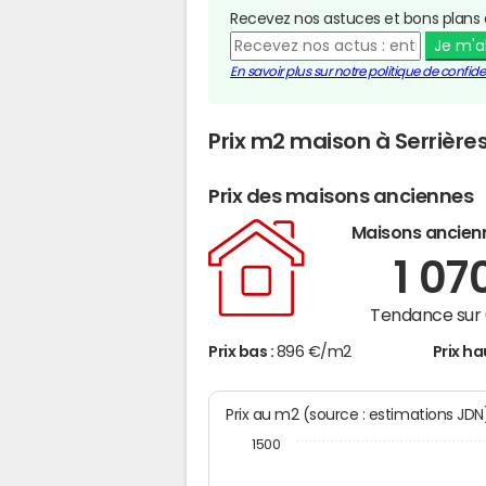
Recevez nos astuces et bons plans 
Je m'
En savoir plus sur notre politique de confiden
Prix m2 maison à Serrière
Prix des maisons anciennes
Maisons ancien
1 07
Tendance sur 
Prix bas :
896 €/m2
Prix ha
Prix au m2 (source : estimations JD
1500