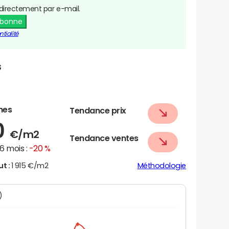
directement par e-mail.
abonne
tialité
s
nes
Tendance prix
0
€/m2
Tendance ventes
6 mois :
-20 %
ut :
1 915 €/m2
Méthodologie
N)