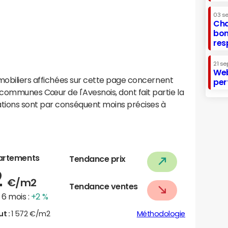
03 s
Cha
bon
res
21 se
Web
mobiliers affichées sur cette page concernent
per
ommunes Cœur de l'Avesnois, dont fait partie la
tions sont par conséquent moins précises à
artements
Tendance prix
2
€/m2
Tendance ventes
6 mois :
+2 %
ut :
1 572 €/m2
Méthodologie