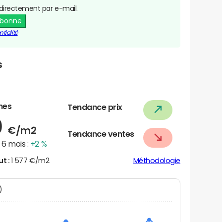
directement par e-mail.
abonne
tialité
s
nes
Tendance prix
0
€/m2
Tendance ventes
6 mois :
+2 %
ut :
1 577 €/m2
Méthodologie
N)