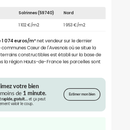
Solrinnes (59740)
Nord
1 102 €/m2
1 953 €/m2
e
1 074 euros/m²
net vendeur sur le dernier
communes Cœur de l'Avesnois où se situe la
errains constructibles est établi sur la base de
ns la région Hauts-de-France les parcelles sont
timez votre bien
 moins de
1 minute.
Estimer mon bien
t rapide, gratuit…
et ça peut
rement valoir le coup.