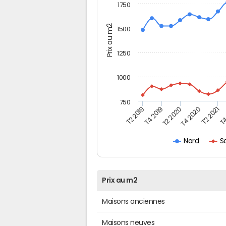
1750
Prix au m2
1500
1250
1000
750
T4
T2 2020
T4 2020
T2 2019
T2 2021
T4 2019
S
Nord
Prix au m2
Maisons anciennes
Maisons neuves