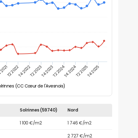
 2021
T2 2025
T4 2023
T2 2022
T4 2025
T2 2024
T4 2022
T4 2024
T2 2023
olrinnes (CC Cœur de l'Avesnois)
Solrinnes (59740)
Nord
1 100 €/m2
1 746 €/m2
2 727 €/m2