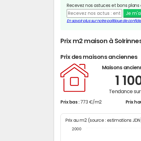
Recevez nos astuces et bons plans 
Je m'
En savoir plus sur notre politique de confiden
Prix m2 maison à Solrinne
Prix des maisons anciennes
Maisons ancien
1 10
Tendance sur 
Prix bas :
773 €/m2
Prix ha
Prix au m2 (source : estimations JD
2000