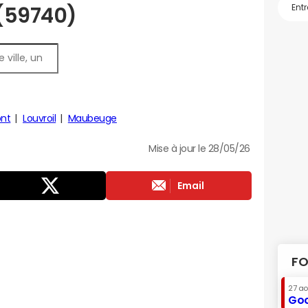
 (59740)
nt
Louvroil
Maubeuge
Mise à jour le 28/05/26
Email
FO
27 a
Goo