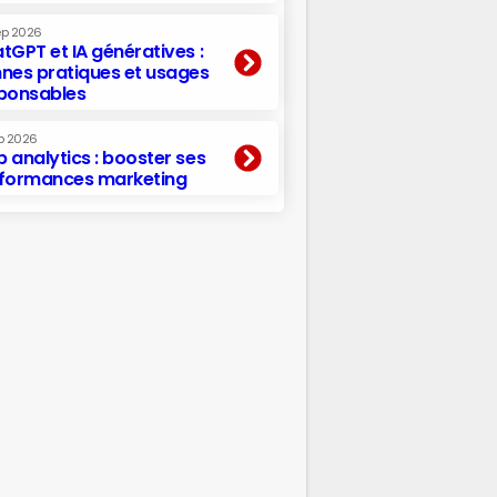
ep 2026
tGPT et IA génératives :
nes pratiques et usages
ponsables
p 2026
 analytics : booster ses
formances marketing