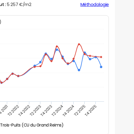
ut :
5 257 €/m2
Méthodologie
N)
 2021
T2 2022
T4 2022
T2 2023
T4 2023
T2 2024
T4 2024
T2 2025
T4 2025
Trois-Puits (CU du Grand Reims)