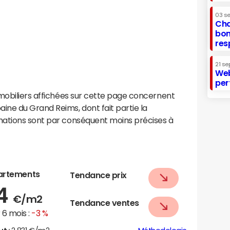
03 s
Cha
bon
res
21 se
Web
per
mobiliers affichées sur cette page concernent
ne du Grand Reims, dont fait partie la
mations sont par conséquent moins précises à
artements
Tendance prix
44
€/m2
Tendance ventes
6 mois :
-3 %