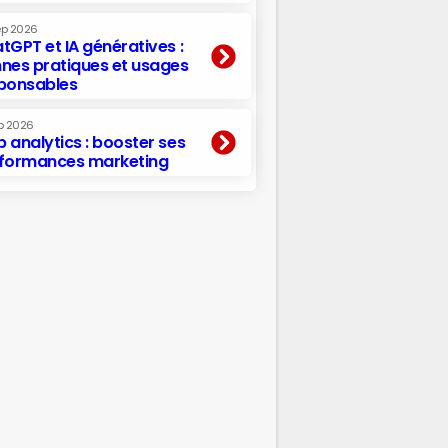
ep 2026
tGPT et IA génératives :
nes pratiques et usages
ponsables
p 2026
 analytics : booster ses
formances marketing