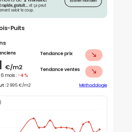
Estimer mon bien
t rapide, gratuit…
et ça peut
rement valoir le coup.
ois-Puits
ens
anciens
Tendance prix
1
€/m2
Tendance ventes
6 mois :
-4 %
ut :
2 995 €/m2
Méthodologie
N)