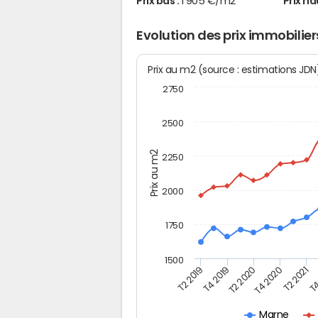
Prix bas :
1 905 €/m2
Prix ha
Evolution des prix immobilier
Prix au m2 (source : estimations JD
2750
2500
Prix au m2
2250
2000
1750
1500
T4
T2 2020
T4 2020
T2 2019
T2 2021
T4 2019
Marne