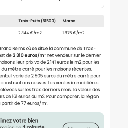
Trois-Puits (51500)
Marne
2 344 €/m2
1 876 €/m2
and Reims où se situe la commune de Trois-
 est de
2 310 euros/m²
net vendeur sur le dernier
isons, leur prix va de 2 141 euros le m2 pour les
 du mètre carré pour les maisons récentes.
ts, il varie de 2 505 euros du mètre carré pour
 constructions neuves. Les ventes immobilières
évées sur les trois derniers mois. La valeur des
ours de 161 euros du m2. Pour comparer, la région
 partir de 77 euros/m².
timez votre bien
 moins de
1 minute.