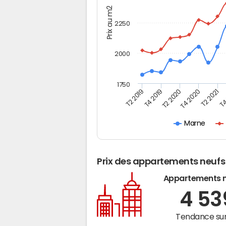
Prix au m2
2250
2000
1750
T4
T2 2021
T4 2020
T2 2020
T4 2019
T2 2019
Marne
Prix des appartements neufs
Appartements 
4 5
Tendance sur