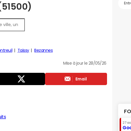
 (51500)
treuil
Taissy
Bezannes
Mise à jour le 28/05/26
Email
FO
its
27 a
Goo