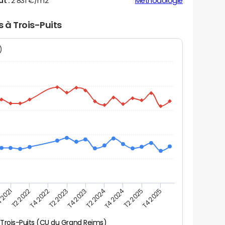
ut :
2 831 €/m2
Méthodologie
s à Trois-Puits
N)
 2021
T2 2025
T4 2023
T2 2022
T4 2025
T2 2024
T4 2022
T4 2024
T2 2023
Trois-Puits (CU du Grand Reims)