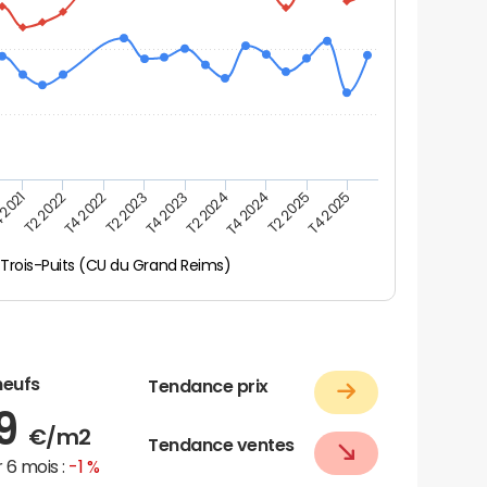
 2021
T2 2025
T4 2024
T2 2024
T4 2023
T2 2023
T4 2022
T2 2022
T4 2025
Trois-Puits (CU du Grand Reims)
neufs
Tendance prix
39
€/m2
Tendance ventes
 6 mois :
-1 %