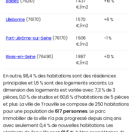
Bolbec
(76210)
1 437
+16 %
€/m2
Lillebonne
(76170)
1 570
+6 %
€/m2
Port-Jérôme-sur-Seine
(76170)
1 606
-1 %
€/m2
Rives-en-Seine
(76490)
1 887
+13 %
€/m2
En outre, 98,4 % des habitations sont des résidences
principales et 1,6 % sont des logements vacants. La
dimension des logements est variée avec 7,3 % de 3
pièces, 0,0 % de studios et 60,6 % d’habitations de 5 pièces
et plus. La ville de Trouville se compose de 250 habitations
pour une population de
617 personnes
. Le parc
immobilier de la ville n'a pas progressé depuis cinq ans
avec seulement 0,4 % de nouvelles habitations. Les