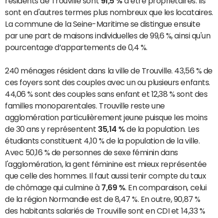
résidents de Trouville sont
91,5 %
à être propriétaires. Ils
sont en d'autres termes plus nombreux que les locataires.
La commune de la Seine-Maritime se distingue ensuite
par une part de maisons individuelles de 99,6 %, ainsi qu'un
pourcentage d’appartements de 0,4 %.
240 ménages résident dans la ville de Trouville. 43,56 % de
ces foyers sont des couples avec un ou plusieurs enfants.
44,06 % sont des couples sans enfant et 12,38 % sont des
familles monoparentales. Trouville reste une
agglomération particulièrement jeune puisque les moins
de 30 ans y représentent
35,14 %
de la population. Les
étudiants constituent 4,10 % de la population de la ville.
Avec 50,16 % de personnes de sexe féminin dans
l'agglomération, la gent féminine est mieux représentée
que celle des hommes. Il faut aussi tenir compte du taux
de chômage qui culmine à
7,69 %
. En comparaison, celui
de la région Normandie est de 8,47 %. En outre, 90,87 %
des habitants salariés de Trouville sont en CDI et 14,33 %