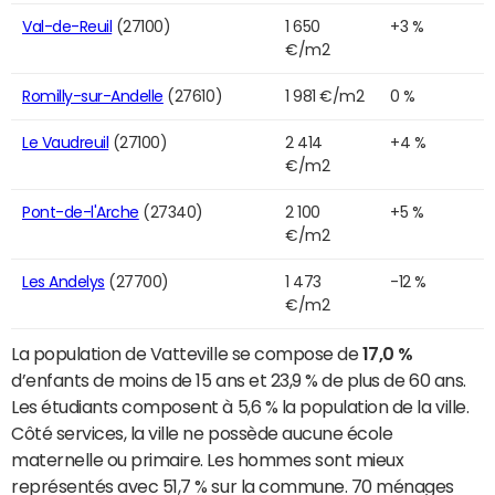
Val-de-Reuil
(27100)
1 650
+3 %
€/m2
Romilly-sur-Andelle
(27610)
1 981 €/m2
0 %
Le Vaudreuil
(27100)
2 414
+4 %
€/m2
Pont-de-l'Arche
(27340)
2 100
+5 %
€/m2
Les Andelys
(27700)
1 473
-12 %
€/m2
La population de Vatteville se compose de
17,0 %
d’enfants de moins de 15 ans et 23,9 % de plus de 60 ans.
Les étudiants composent à 5,6 % la population de la ville.
Côté services, la ville ne possède aucune école
maternelle ou primaire. Les hommes sont mieux
représentés avec 51,7 % sur la commune. 70 ménages