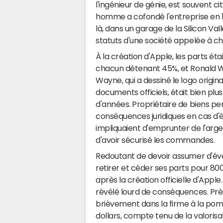
l'ingénieur de génie, est souvent c
homme a cofondé l'entreprise en 19
là, dans un garage de la Silicon Val
statuts d'une société appelée à c
À la création d'Apple, les parts ét
chacun détenant 45%, et Ronald Wa
Wayne, qui a dessiné le logo origina
documents officiels, était bien plu
d'années. Propriétaire de biens per
conséquences juridiques en cas d'é
impliquaient d'emprunter de l'arg
d'avoir sécurisé les commandes.
Redoutant de devoir assumer d'éve
retirer et céder ses parts pour 800 
après la création officielle d'Apple.
révélé lourd de conséquences. Près 
brièvement dans la firme à la pom
dollars, compte tenu de la valorisa