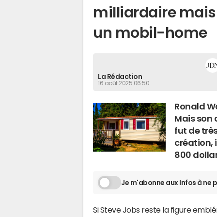
milliardaire mais 
un mobil-home
La Rédaction
16 août 2025 06:50
Ronald Wa
Mais son 
fut de trè
création, 
800 dollar
Je m'abonne aux Infos à ne p
Si Steve Jobs reste la figure embl