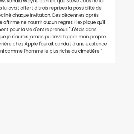
w, Ronald Wayne confiait que Steve Jobs ne lui
ui avait offert à trois reprises la possibilité de
 décliné chaque invitation. Des décennies après
affirme ne nourrir aucun regret. Il explique qu'il
ment pour la vie d'entrepreneur. "J'étais dans
 que je n'aurais jamais pu développer mon propre
carrière chez Apple l'aurait conduit à une existence
is fini comme l'homme le plus riche du cimetière. "