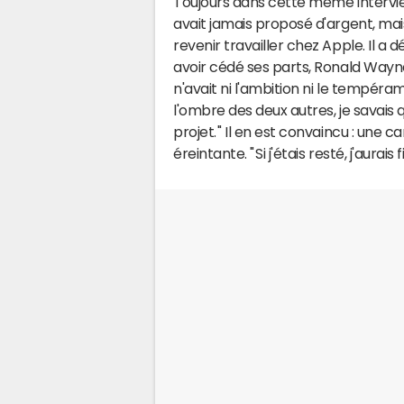
Toujours dans cette même intervie
avait jamais proposé d'argent, mais l
revenir travailler chez Apple. Il a
avoir cédé ses parts, Ronald Wayne 
n'avait ni l'ambition ni le tempéra
l'ombre des deux autres, je savais
projet. " Il en est convaincu : une 
éreintante. " Si j'étais resté, j'aura