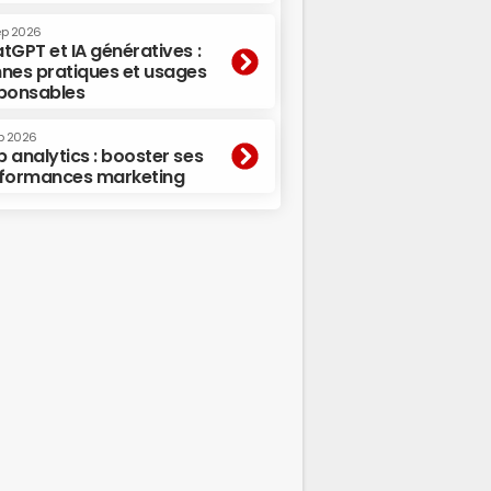
ep 2026
tGPT et IA génératives :
nes pratiques et usages
ponsables
p 2026
 analytics : booster ses
formances marketing