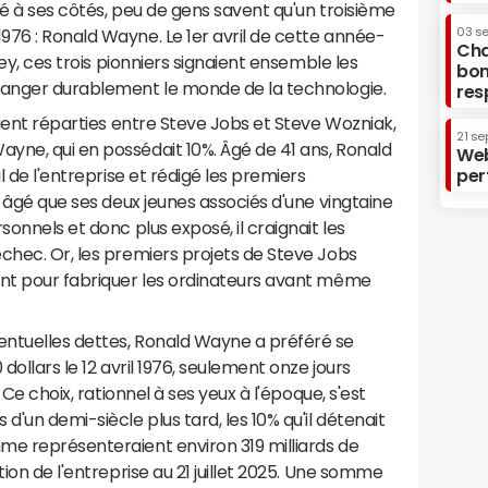
ité à ses côtés, peu de gens savent qu'un troisième
03 s
76 : Ronald Wayne. Le 1er avril de cette année-
Cha
ley, ces trois pionniers signaient ensemble les
bon
hanger durablement le monde de la technologie.
res
aient réparties entre Steve Jobs et Steve Wozniak,
21 se
yne, qui en possédait 10%. Âgé de 41 ans, Ronald
Web
l de l'entreprise et rédigé les premiers
per
s âgé que ses deux jeunes associés d'une vingtaine
sonnels et donc plus exposé, il craignait les
chec. Or, les premiers projets de Steve Jobs
ent pour fabriquer les ordinateurs avant même
ntuelles dettes, Ronald Wayne a préféré se
dollars le 12 avril 1976, seulement onze jours
 Ce choix, rationnel à ses yeux à l'époque, s'est
d'un demi-siècle plus tard, les 10% qu'il détenait
me représenteraient environ 319 milliards de
tion de l'entreprise au 21 juillet 2025. Une somme