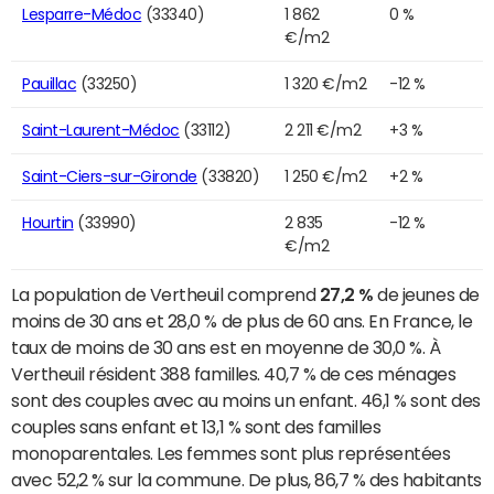
Lesparre-Médoc
(33340)
1 862
0 %
€/m2
Pauillac
(33250)
1 320 €/m2
-12 %
Saint-Laurent-Médoc
(33112)
2 211 €/m2
+3 %
Saint-Ciers-sur-Gironde
(33820)
1 250 €/m2
+2 %
Hourtin
(33990)
2 835
-12 %
€/m2
La population de Vertheuil comprend
27,2 %
de jeunes de
moins de 30 ans et 28,0 % de plus de 60 ans. En France, le
taux de moins de 30 ans est en moyenne de 30,0 %. À
Vertheuil résident 388 familles. 40,7 % de ces ménages
sont des couples avec au moins un enfant. 46,1 % sont des
couples sans enfant et 13,1 % sont des familles
monoparentales. Les femmes sont plus représentées
avec 52,2 % sur la commune. De plus, 86,7 % des habitants