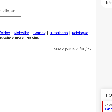
lfelden
Richwiller
Cernay
Lutterbach
Reiningue
sheim à une autre ville
Mise à jour le 25/06/26
FO
27 a
Goo