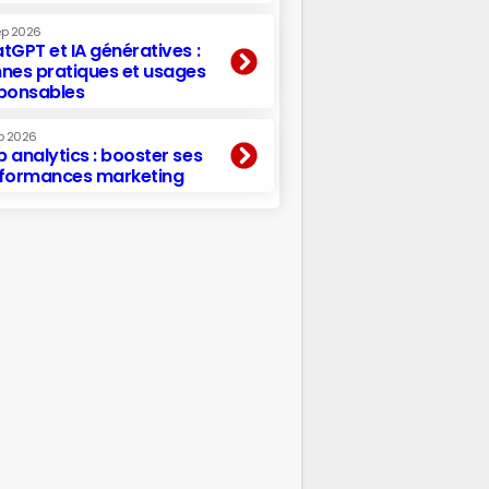
ep 2026
tGPT et IA génératives :
nes pratiques et usages
ponsables
p 2026
 analytics : booster ses
formances marketing