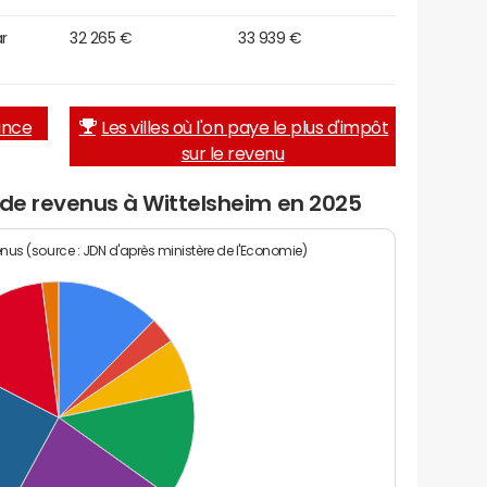
r
32 265 €
33 939 €
rance
Les villes où l'on paye le plus d'impôt
sur le revenu
 de revenus à Wittelsheim en 2025
enus (source : JDN d'après ministère de l'Economie)