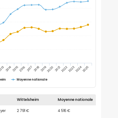
2014
2024
013
2015
2016
2017
2018
2019
2020
2021
2022
2023
2025
heim
Moyenne nationale
Wittelsheim
Moyenne nationale
oyer
2 791 €
4 516 €