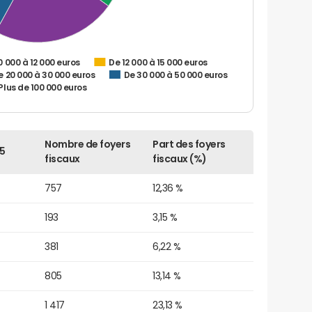
0 000 à 12 000 euros
De 12 000 à 15 000 euros
e 20 000 à 30 000 euros
De 30 000 à 50 000 euros
Plus de 100 000 euros
Nombre de foyers
Part des foyers
5
fiscaux
fiscaux (%)
757
12,36 %
193
3,15 %
381
6,22 %
805
13,14 %
1 417
23,13 %