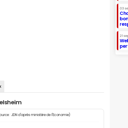
03 s
Cha
bon
res
21 se
Web
per
x
telsheim
Source : JDN d'après ministère de l'Economie)