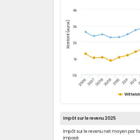
4k
Montant (euros)
3k
2k
1k
0k
2006
2007
2008
2009
2010
2011
2012
2
Wittels
Impôt sur le revenu 2025
Impôt sur le revenu net moyen par f
imposé