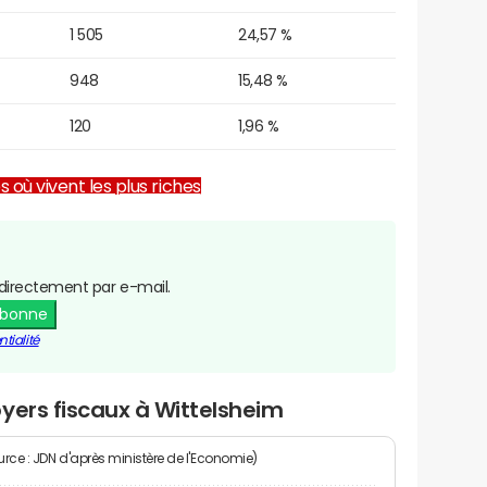
1 505
24,57 %
948
15,48 %
120
1,96 %
es où vivent les plus riches
directement par e-mail.
abonne
tialité
yers fiscaux à Wittelsheim
rce : JDN d'après ministère de l'Economie)