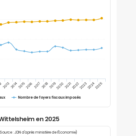
2014
2024
2019
2021
2023
2025
12
2016
2018
2020
2022
2013
2015
2017
Nombre de foyers fiscaux imposés
aux
 Wittelsheim en 2025
(Source : JDN d'après ministère de l'Economie)