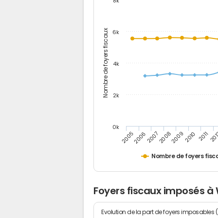
8k
Nombre de foyers fiscaux
6k
4k
2k
0k
2006
2008
2010
20
2005
2007
2009
2011
Nombre de foyers fisc
Foyers fiscaux imposés à
Evolution de la part de foyers imposables 