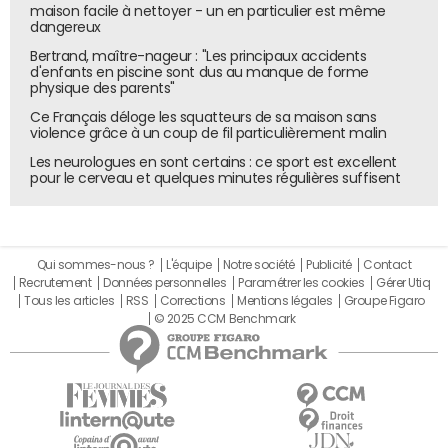
concurrentielles locales et apte à conduire à un véritable
maison facile à nettoyer - un en particulier est même
dangereux
marché sans frontières (
lire l'article
eBay se rebiffe
contre LVMH... et met l'UE sur le coup
, du 22/09/2008
).
Bertrand, maître-nageur : "Les principaux accidents
d'enfants en piscine sont dus au manque de forme
physique des parents"
Ce Français déloge les squatteurs de sa maison sans
violence grâce à un coup de fil particulièrement malin
Les neurologues en sont certains : ce sport est excellent
pour le cerveau et quelques minutes régulières suffisent
Qui sommes-nous ?
L'équipe
Notre société
Publicité
Contact
Recrutement
Données personnelles
Paramétrer les cookies
Gérer Utiq
Tous les articles
RSS
Corrections
Mentions légales
Groupe Figaro
© 2025 CCM Benchmark