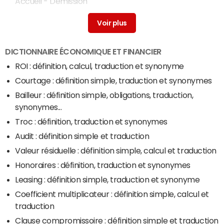
Accueil - Démission
Lettre de résiliation de contrat : modèle gratuit
>
Accueil - Résiliation
Lettre de motivation pour un stage : exemple et
DICTIONNAIRE ÉCONOMIQUE ET FINANCIER
modèle gratuit
> Accueil - Lettre de motivation
ROI : définition, calcul, traduction et synonyme
Bilan comptable : définition, date, exemple et modèle
Courtage : définition simple, traduction et synonymes
PDF...
> Accueil - Dictionnaire comptable et fiscal
Bailleur : définition simple, obligations, traduction,
synonymes...
Troc : définition, traduction et synonymes
Audit : définition simple et traduction
Valeur résiduelle : définition simple, calcul et traduction
Honoraires : définition, traduction et synonymes
Leasing : définition simple, traduction et synonyme
Coefficient multiplicateur : définition simple, calcul et
traduction
Clause compromissoire : définition simple et traduction