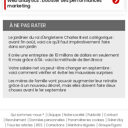
Web analytics : booster ses performances
marketing
À NE PAS RATER
Le jardinier du roi d'Angleterre Charles III est catégorique :
avant fin août, voici ce qu'il faut impérativement faire
dans son jardin
Il crée une entreprise de 10 millions de dollars en seulement
6 mois grâce à l'IA : voici la méthode de Ben Broca
Votre salaire net va peut-être changer en septembre :
voici comment vérifier et éviter les mauvaises surprises
Les mères de famille vont pouvoir augmenter leur retraite
grâce à un nouveau décret, mais elles doivent faire deux
choses avant le 1er septembre
Qui sommes-nous ?
L'équipe
Notre société
Publicité
Contact
Recrutement
Données personnelles
Paramétrer les cookies
Gérer Utiq
Tous les articles
RSS
Corrections
Mentions légales
Groupe Figaro