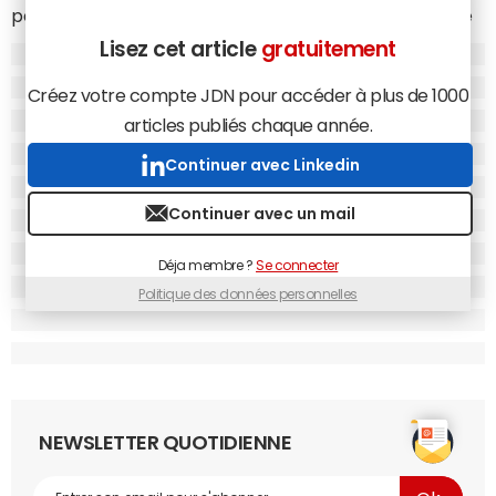
permettra de lancer des appels à projets dans le but de
développer et de faciliter l'intégration de nouveaux outils
Lisez cet article
gratuitement
dans les PME. Un budget de 10 millions d'euros sera alloué
pour l'année 2007.
Créez votre compte JDN pour accéder à plus de 1000
articles publiés chaque année.
Continuer avec Linkedin
Continuer avec un mail
Déja membre ?
Se connecter
Politique des données personnelles
NEWSLETTER QUOTIDIENNE