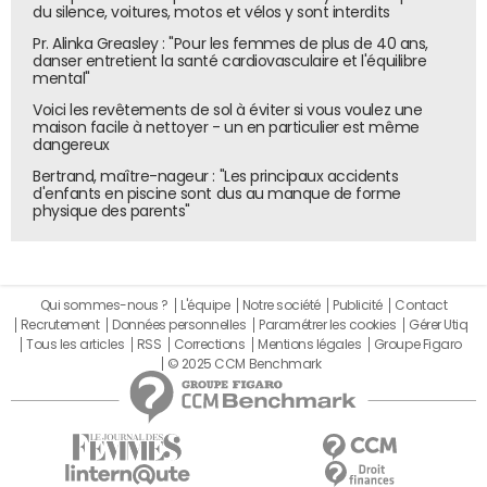
du silence, voitures, motos et vélos y sont interdits
Pr. Alinka Greasley : "Pour les femmes de plus de 40 ans,
danser entretient la santé cardiovasculaire et l'équilibre
mental"
Voici les revêtements de sol à éviter si vous voulez une
maison facile à nettoyer - un en particulier est même
dangereux
Bertrand, maître-nageur : "Les principaux accidents
d'enfants en piscine sont dus au manque de forme
physique des parents"
Qui sommes-nous ?
L'équipe
Notre société
Publicité
Contact
Recrutement
Données personnelles
Paramétrer les cookies
Gérer Utiq
Tous les articles
RSS
Corrections
Mentions légales
Groupe Figaro
© 2025 CCM Benchmark