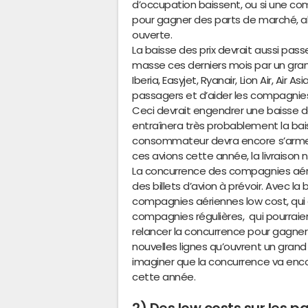
d’occupation baissent, ou si une com
pour gagner des parts de marché, alor
ouverte.
La baisse des prix devrait aussi pass
masse ces derniers mois par un gra
Iberia, Easyjet, Ryanair, Lion Air, Air A
passagers et d’aider les compagnies 
Ceci devrait engendrer une baisse d
entraînera très probablement la baiss
consommateur devra encore s’armer 
ces avions cette année, la livraison 
La concurrence des compagnies aérie
des billets d’avion à prévoir. Avec la
compagnies aériennes low cost, qui
compagnies régulières, qui pourraient
relancer la concurrence pour gagner 
nouvelles lignes qu’ouvrent un gra
imaginer que la concurrence va encor
cette année.