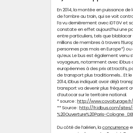
En 2014, la montée en puissance de 
de l’ombre au train, qui se voit con
l’a vu dernièrement avec iDTGV et son
constate en effet aujourd’hui une p
entre particuliers, tels que blablac
millions de membres à travers l’Euro
personnes pas mois en Europe*) ou e
qu’eux. Le bus est également venu s’
voyageurs, notamment avec iDbus qui 
européennes à des prix attractifs, 
de transport plus traditionnels… Et
2014, iDbus indiquait avoir déjà tran
transport va devenir plus fréquent avec
d’autocar sur le territoire national.
* source :
http://www.covoiturage.fr
** Source :
http://fr.idbus.com/sit
%20Ouverture%20Paris-Cologne_DEF
Du côté de l’aérien, la
concurrence
es