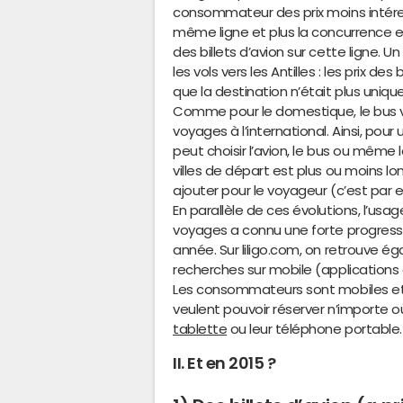
consommateur des prix moins intéress
même ligne et plus la concurrence es
des billets d’avion sur cette ligne.
les vols vers les Antilles : les prix 
que la destination n’était plus uniqu
Comme pour le domestique, le bus vi
voyages à l’international. Ainsi, pou
peut choisir l’avion, le bus ou même l
villes de départ est plus ou moins l
ajouter pour le voyageur (c’est par 
En parallèle de ces évolutions, l’usa
voyages a connu une forte progress
année. Sur liligo.com, on retrouve 
recherches sur mobile (applications e
Les consommateurs sont mobiles et il
veulent pouvoir réserver n’importe où
tablette
ou leur téléphone portable.
II. Et en 2015 ?