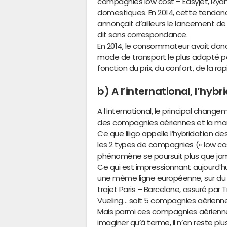
compagnies
low cost
– Easyjet, Ryan
domestiques. En 2014, cette tendance 
annonçait d’ailleurs le lancement de 
dit sans correspondance.
En 2014, le consommateur avait donc
mode de transport le plus adapté po
fonction du prix, du confort, de la rapi
b) A l’international, l’hyb
A l’international, le principal chan
des compagnies aériennes et la mo
Ce que liligo appelle l’hybridation de
les 2 types de compagnies (« low cos
phénomène se poursuit plus que jam
Ce qui est impressionnant aujourd’h
une même ligne européenne, sur du 
trajet Paris – Barcelone, assuré par T
Vueling… soit 5 compagnies aérienne
Mais parmi ces compagnies aérienne
imaginer qu’à terme, il n’en reste plus