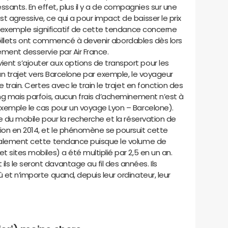
ants. En effet, plus il y a de compagnies sur une
t agressive, ce qui a pour impact de baisser le prix
 Un exemple significatif de cette tendance concerne
des billets ont commencé à devenir abordables dès lors
ement desservie par Air France.
ent s’ajouter aux options de transport pour les
r un trajet vers Barcelone par exemple, le voyageur
e train. Certes avec le train le trajet en fonction des
ong mais parfois, aucun frais d’acheminement n’est à
exemple le cas pour un voyage Lyon – Barcelone).
ge du mobile pour la recherche et la réservation de
ion en 2014, et le phénomène se poursuit cette
également cette tendance puisque le volume de
t sites mobiles) a été multiplié par 2,5 en un an.
s le seront davantage au fil des années. Ils
 et n’importe quand, depuis leur ordinateur, leur