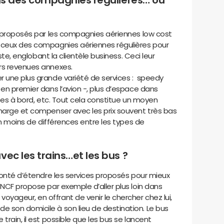
pas des compagnies régulières… ou
es proposés par les compagnies aériennes low cost
e ceux des compagnies aériennes régulières pour
aste, englobant la clientèle business. Ceci leur
rs revenues annexes.
r une plus grande variété de services : speedy
 en premier dans l’avion -, plus d’espace dans
sées à bord, etc. Tout cela constitue un moyen
 marge et compenser avec les prix souvent très bas
en moins de différences entre les types de
ec les trains…et les bus ?
olonté d’étendre les services proposés pour mieux
SNCF propose par exemple d’aller plus loin dans
yageur, en offrant de venir le chercher chez lui,
 son domicile à son lieu de destination. Le bus
train, il est possible que les bus se lancent