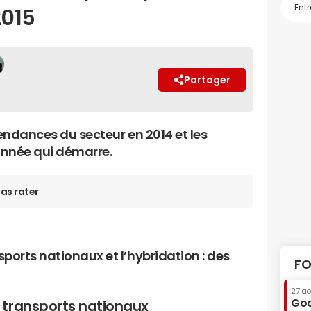
2015
Partager
tendances du secteur en 2014 et les
’année qui démarre.
as rater
ports nationaux et l’hybridation : des
FO
27 a
Goo
 transports nationaux