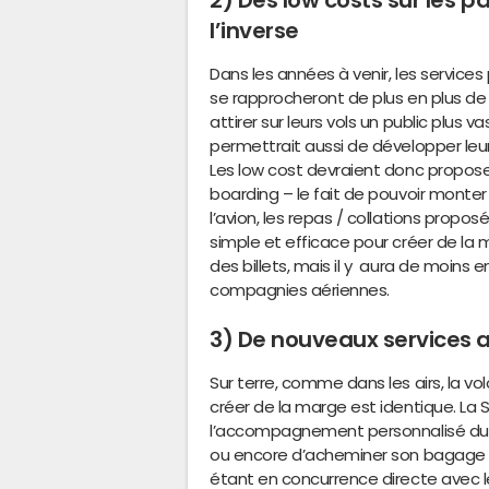
2) Des low costs sur les 
l’inverse
Dans les années à venir, les servic
se rapprocheront de plus en plus d
attirer sur leurs vols un public plus v
permettrait aussi de développer leu
Les low cost devraient donc propose
boarding – le fait de pouvoir monter
l’avion, les repas / collations propo
simple et efficace pour créer de la
des billets, mais il y aura de moins 
compagnies aériennes.
3) De nouveaux services av
Sur terre, comme dans les airs, la v
créer de la marge est identique. La 
l’accompagnement personnalisé du vo
ou encore d’acheminer son bagage de
étant en concurrence directe avec le 