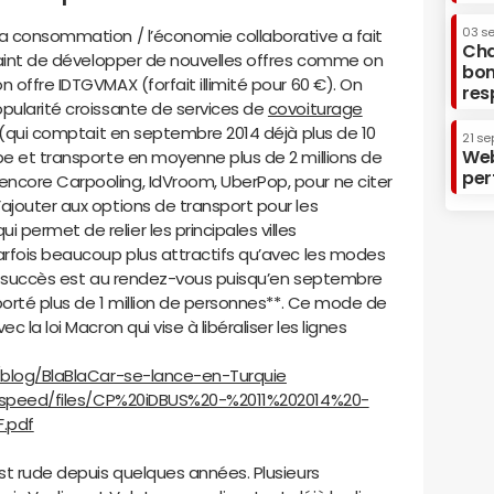
03 s
la consommation / l’économie collaborative a fait
Cha
traint de développer de nouvelles offres comme on
bon
 offre IDTGVMAX (forfait illimité pour 60 €). On
res
opularité croissante de services de
covoiturage
ar (qui comptait en septembre 2014 déjà plus de 10
21 se
Web
pe et transporte en moyenne plus de 2 millions de
per
ncore Carpooling, IdVroom, UberPop, pour ne citer
ajouter aux options de transport pour les
permet de relier les principales villes
parfois beaucoup plus attractifs qu’avec les modes
 le succès est au rendez-vous puisqu’en septembre
sporté plus de 1 million de personnes**. Ce mode de
 la loi Macron qui vise à libéraliser les lignes
/blog/BlaBlaCar-se-lance-en-Turquie
es/speed/files/CP%20iDBUS%20-%2011%202014%20-
.pdf
t rude depuis quelques années. Plusieurs