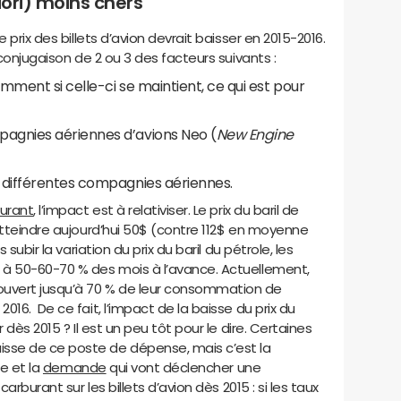
riori) moins chers
 prix des billets d’avion devrait baisser en 2015-2016.
 conjugaison de 2 ou 3 des facteurs suivants :
amment si celle-ci se maintient, ce qui est pour
agnies aériennes d’avions Neo (
New Engine
 différentes compagnies aériennes.
burant
, l’impact est à relativiser. Le prix du baril de
atteindre aujourd’hui 50$ (contre 112$ en moyenne
 subir la variation du prix du baril du pétrole, les
 à 50-60-70 % des mois à l’avance. Actuellement,
uvert jusqu’à 70 % de leur consommation de
16. De ce fait, l’impact de la baisse du prix du
 dès 2015 ? Il est un peu tôt pour le dire. Certaines
sse de ce poste de dépense, mais c’est la
re et la
demande
qui vont déclencher une
arburant sur les billets d’avion dès 2015 : si les taux