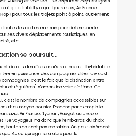
air, Vueling et Volotea – se disputent déjà les lignes
n’a pas faibli. Il y a quelques mois, Air France
Hop ! pour tous les trajets point à point, autrement
 toutes les cartes en main pour déterminer le
ur ses divers déplacements touristiques, en
dité, etc.
ridation se poursuit…
gement de ces dernières années concerne l’hybridation
ntée en puissance des compagnies dites low cost.
s compagnies, c’est le fait que la distinction entre
t » et régulières) s’amenuise voire s’efface. Ce
ais.
ui, c’est le nombre de compagnies accessibles sur
court ou moyen courrier. Prenons par exemple le
ransavia, Air France, Ryanair , Easyjet ou encore
s ! Le voyageur n’a donc que l’embarras du choix.
s, toutes ne sont pas rentables. On peut aisément
 que 4… ce qui signifiera alors pour le