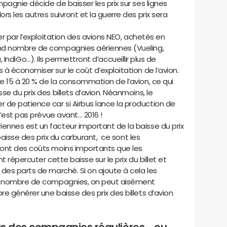
pagnie décide de baisser les prix sur ses lignes
s les autres suivront et la guerre des prix sera
er par l’exploitation des avions NEO, achetés en
nd nombre de compagnies aériennes (Vueling,
sia, IndiGo…). Ils permettront d’accueillir plus de
à économiser sur le coût d’exploitation de l’avion.
e 15 à 20 % de la consommation de l’avion, ce qui
e du prix des billets d’avion. Néanmoins, le
de patience car si Airbus lance la production de
n’est pas prévue avant… 2016 !
nnes est un facteur important de la baisse du prix
 baisse des prix du carburant, ce sont les
 ont des coûts moins importants que les
 répercuter cette baisse sur le prix du billet et
des parts de marché. Si on ajoute à cela les
nd nombre de compagnies, on peut aisément
e générer une baisse des prix des billets d’avion