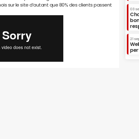
mois sur le site d’autant que 80% des clients passent
03 s
Cha
bon
res
21 se
Web
per