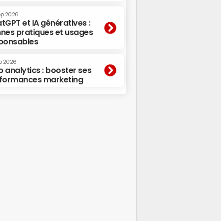
ep 2026
tGPT et IA génératives :
nes pratiques et usages
ponsables
p 2026
 analytics : booster ses
formances marketing