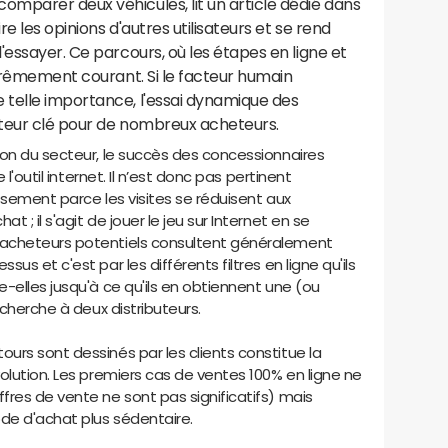
mparer deux véhicules, lit un article dédié dans
re les opinions d'autres utilisateurs et se rend
'essayer. Ce parcours, où les étapes en ligne et
xtrêmement courant. Si le facteur humain
telle importance, l'essai dynamique des
teur clé pour de nombreux acheteurs.
ion du secteur, le succès des concessionnaires
 l'outil internet. Il n’est donc pas pertinent
ssement parce les visites se réduisent aux
; il s'agit de jouer le jeu sur Internet en se
 acheteurs potentiels consultent généralement
s et c'est par les différents filtres en ligne qu'ils
-elles jusqu'à ce qu'ils en obtiennent une (ou
echerche à deux distributeurs.
urs sont dessinés par les clients constitue la
olution. Les premiers cas de ventes 100% en ligne ne
res de vente ne sont pas significatifs) mais
de d'achat plus sédentaire.