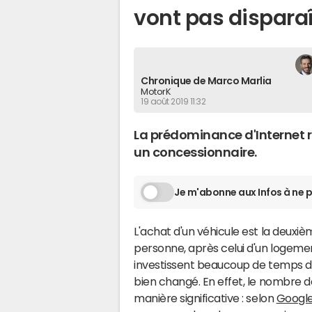
vont pas disparaî
Chronique de Marco Marlia
MotorK
19 août 2019 11:32
La prédominance d'Internet re
un concessionnaire.
Je m'abonne aux Infos à ne p
L'achat d'un véhicule est la deuxi
personne, après celui d'un logemen
investissent beaucoup de temps d
bien changé. En effet, le nombre d
manière significative : selon
Googl