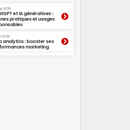
ep 2026
tGPT et IA génératives :
nes pratiques et usages
ponsables
p 2026
 analytics : booster ses
formances marketing