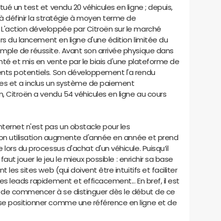
ué un test et vendu 20 véhicules en ligne ; depuis,
 à définir la stratégie à moyen terme de
L'action développée par Citroën sur le marché
ors du lancement en ligne d'une édition limitée du
mple de réussite. Avant son arrivée physique dans
enté et mis en vente par le biais d'une plateforme de
ents potentiels. Son développement l'a rendu
les et a inclus un système de paiement
n, Citroën a vendu 54 véhicules en ligne au cours
ternet n'est pas un obstacle pour les
 son utilisation augmente d'année en année et prend
lors du processus d'achat d'un véhicule. Puisqu’il
 faut jouer le jeu le mieux possible : enrichir sa base
 les sites web (qui doivent être intuitifs et faciliter
s leads rapidement et efficacement... En bref, il est
s de commencer à se distinguer dès le début de ce
se positionner comme une référence en ligne et de