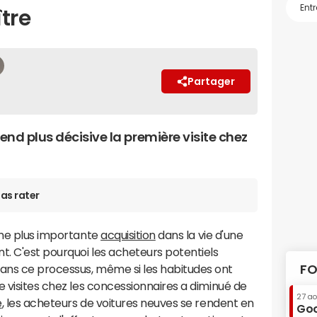
tre
Partager
nd plus décisive la première visite chez
as rater
ème plus importante
acquisition
dans la vie d'une
t. C'est pourquoi les acheteurs potentiels
ans ce processus, même si les habitudes ont
FO
e visites chez les concessionnaires a diminué de
27 a
e
, les acheteurs de voitures neuves se rendent en
Goo