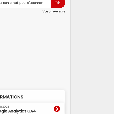
Voir un exemple
RMATIONS
oû 2026
gle Analytics GA4