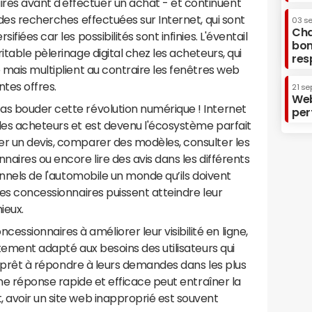
es avant d'effectuer un achat - et continuent
 des recherches effectuées sur Internet, qui sont
03 s
Cha
fiées car les possibilités sont infinies. L'éventail
bon
itable pèlerinage digital chez les acheteurs, qui
res
 mais multiplient au contraire les fenêtres web
ntes offres.
21 se
Web
as bouder cette révolution numérique ! Internet
per
les acheteurs et est devenu l'écosystème parfait
er un devis, comparer des modèles, consulter les
naires ou encore lire des avis dans les différents
ionnels de l'automobile un monde qu’ils doivent
les concessionnaires puissent atteindre leur
mieux.
sionnaires à améliorer leur visibilité en ligne,
itement adapté aux besoins des utilisateurs qui
ir, prêt à répondre à leurs demandes dans les plus
'une réponse rapide et efficace peut entraîner la
 avoir un site web inapproprié est souvent