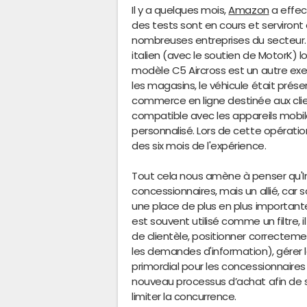
Il y a quelques mois,
Amazon
a effect
des tests sont en cours et serviront
nombreuses entreprises du secteur. 
italien (avec le soutien de MotorK) l
modèle C5 Aircross est un autre exe
les magasins, le véhicule était prés
commerce en ligne destinée aux cli
compatible avec les appareils mobi
personnalisé. Lors de cette opératio
des six mois de l'expérience.
Tout cela nous amène à penser qu'In
concessionnaires, mais un allié, car
une place de plus en plus importante 
est souvent utilisé comme un filtre, il
de clientèle, positionner correctement
les demandes d'information), gérer le
primordial pour les concessionnaire
nouveau processus d’achat afin de 
limiter la concurrence.