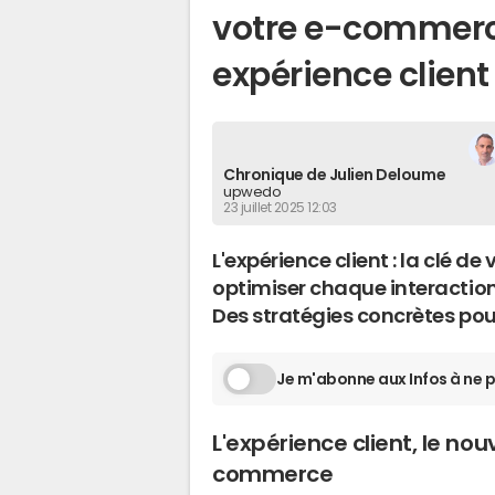
votre e-commerce
expérience client
Chronique de Julien Deloume
upwedo
23 juillet 2025 12:03
L'expérience client : la clé
optimiser chaque interaction
Des stratégies concrètes pou
Je m'abonne aux Infos à ne p
L'expérience client, le no
commerce