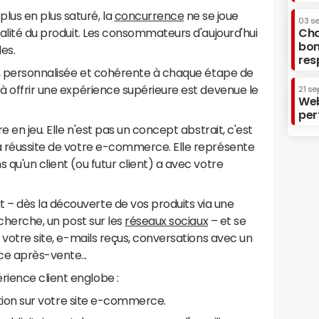
us en plus saturé, la
concurrence
ne se joue
03 s
ualité du produit. Les consommateurs d'aujourd'hui
Cha
bon
les.
res
de, personnalisée et cohérente à chaque étape de
 à offrir une expérience supérieure est devenue le
21 se
Web
per
re en jeu. Elle n'est pas un concept abstrait, c'est
la réussite de votre e-commerce. Elle représente
 qu'un client (ou futur client) a avec votre
– dès la découverte de vos produits via une
echerche, un post sur les
réseaux sociaux
– et se
r votre site, e-mails reçus, conversations avec un
ce après-vente...
ience client englobe :
igation sur votre site e-commerce.