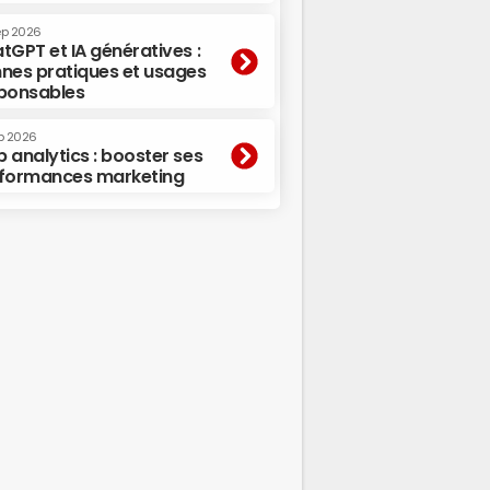
ep 2026
tGPT et IA génératives :
nes pratiques et usages
ponsables
p 2026
 analytics : booster ses
formances marketing