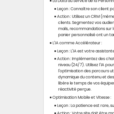
La Data au Service de la Personna
Leçon : Connaître son client po
Action : Utilisez un CRM (même
clients. Segmentez vos audie
mails, recommandations sur le 
panier personnalisé ont un ta
L'IA comme Accélérateur :
Leçon : L'IA est votre assistant
Action : Implémentez des chat
niveau (24/7). Utilisez l'IA pou
l'optimisation des parcours uti
dynamique du contenu et des 
libère le temps de vos équipe
réactivité perçue.
Optimisation Mobile et Vitesse :
Leçon : La patience est rare, s
Action : Votre site doit être m