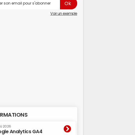
Voir un exemple
RMATIONS
oû 2026
gle Analytics GA4