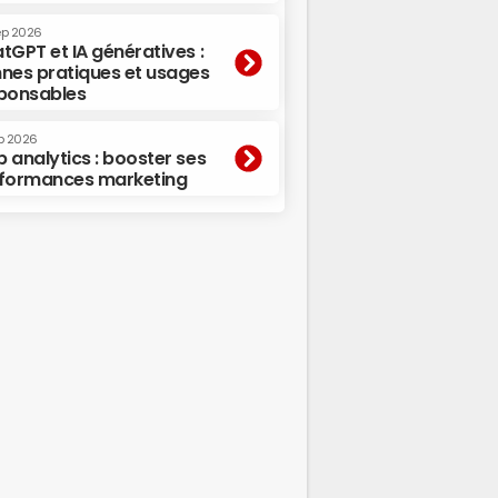
ep 2026
tGPT et IA génératives :
nes pratiques et usages
ponsables
p 2026
 analytics : booster ses
formances marketing