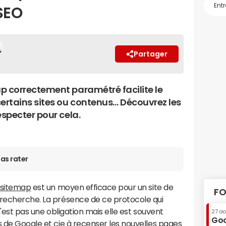
SEO
Partager
p correctement paramétré facilite le
certains sites ou contenus… Découvrez les
especter pour cela.
as rater
sitemap
est un moyen efficace pour un site de
FO
 recherche. La présence de ce protocole qui
n'est pas une obligation mais elle est souvent
27 a
Goo
s de Google et cie à recenser les nouvelles pages