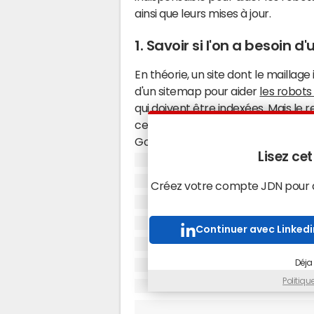
ainsi que leurs mises à jour.
1. Savoir si l'on a besoin 
En théorie, un site dont le maillage
d'un sitemap pour aider
les robot
qui doivent être indexées. Mais le
certains cas de figure. Par exempl
Google News.
La recommandation o
Lisez cet
éligibles est de "créer un sitemap d
recenser tous les contenus des de
Créez votre compte JDN pour ac
"Le sitemap aide Google à affiche
recherche verticaux, comme la vidé
Continuer avec Linkedi
Bouillat, consultant SEO techniqu
C'est donc un passage obligé pour
Déja
indique
qu'un sitemap vidéo peut êtr
sitemap existant.
Politiq
Autre cas, celui des sites multilin