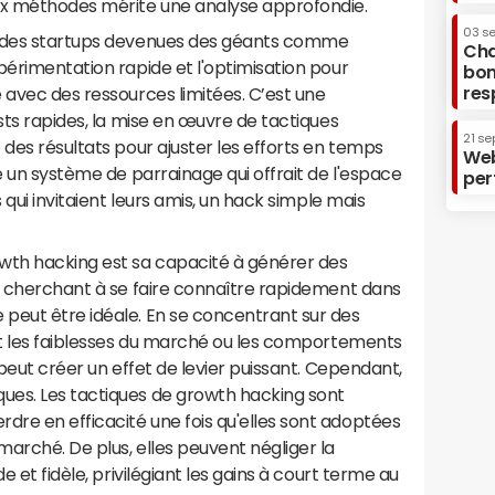
ux méthodes mérite une analyse approfondie.
03 s
r des startups devenues des géants comme
Cha
périmentation rapide et l'optimisation pour
bon
res
 avec des ressources limitées. C’est une
sts rapides, la mise en œuvre de tactiques
21 se
 des résultats pour ajuster les efforts en temps
Web
é un système de parrainage qui offrait de l'espace
per
 qui invitaient leurs amis, un hack simple mais
wth hacking est sa capacité à générer des
up cherchant à se faire connaître rapidement dans
peut être idéale. En se concentrant sur des
ent les faiblesses du marché ou les comportements
 peut créer un effet de levier puissant. Cependant,
ues. Les tactiques de growth hacking sont
re en efficacité une fois qu'elles sont adoptées
arché. De plus, elles peuvent négliger la
e et fidèle, privilégiant les gains à court terme au