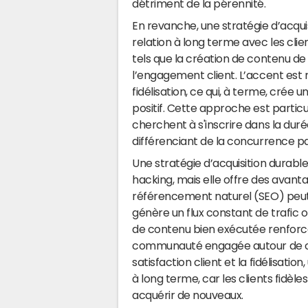
détriment de la pérennité.
En revanche, une stratégie d’acqui
relation à long terme avec les clien
tels que la création de contenu de q
l’engagement client. L’accent est m
fidélisation, ce qui, à terme, crée 
positif. Cette approche est partic
cherchent à s'inscrire dans la dur
différenciant de la concurrence par
Une stratégie d’acquisition durab
hacking, mais elle offre des avanta
référencement naturel (SEO) peut p
génère un flux constant de trafic
de contenu bien exécutée renforce
communauté engagée autour de cell
satisfaction client et la fidélisatio
à long terme, car les clients fidèl
acquérir de nouveaux.