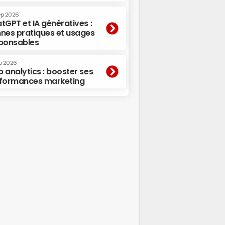
ep 2026
tGPT et IA génératives :
nes pratiques et usages
ponsables
p 2026
 analytics : booster ses
formances marketing