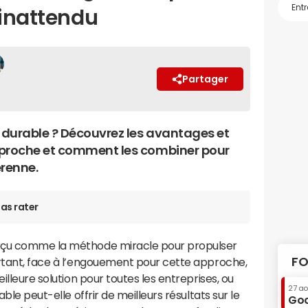
 inattendu
Partager
 durable ? Découvrez les avantages et
proche et comment les combiner pour
érenne.
as rater
erçu comme la méthode miracle pour propulser
FO
urtant, face à l’engouement pour cette approche,
illeure solution pour toutes les entreprises, ou
27 a
able peut-elle offrir de meilleurs résultats sur le
Goo