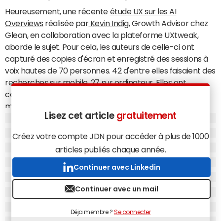
Heureusement, une récente
étude UX sur les AI
Overviews
réalisée par
Kevin Indig
, Growth Advisor chez
Glean, en collaboration avec la plateforme UXtweak,
aborde le sujet. Pour cela, les auteurs de celle-ci ont
capturé des copies d'écran et enregistré des sessions à
voix hautes de 70 personnes. 42 d'entre elles faisaient des
recherches sur mobile, 27 sur ordinateur. Elles ont
complété 8 requêtes Google, comme "Quels sont les
meilleurs mois pour acheter une nouvelle voiture ?",
Lisez cet article
gratuitement
"Trouvez un chargeur portable pour téléphone à moins
de 15 $" ou "Découvrez comment effectuer un transfert
Créez votre compte JDN pour accéder à plus de 1000
de PayPal vers une banque". Six de ces demandes
articles publiés chaque année.
déclenchaient un bloc d'AI Overviews, deux ne les
affichaient pas. UXtweak a enregistré leurs écrans, leurs
Continuer avec Linkedin
défilements, leurs clics ou les commentaires à voix haute.
Indiquons que les déclarations de confiance et les
Continuer avec un mail
réactions émotionnelles ont été notées pour chaque
élément SERP qui a retenu l'attention pendant au moins
Déja membre ?
Se connecter