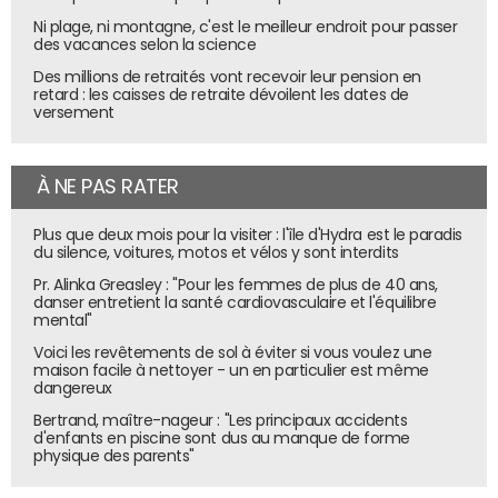
d'un bloc d'AI Overviews sur un sujet en lien avec cette
Ni plage, ni montagne, c'est le meilleur endroit pour passer
expertise. Et que, même si elle ne renvoie pas à leur site,
des vacances selon la science
leur marque puisse être citée comme mention.
Des millions de retraités vont recevoir leur pension en
retard : les caisses de retraite dévoilent les dates de
versement
À NE PAS RATER
Plus que deux mois pour la visiter : l'île d'Hydra est le paradis
du silence, voitures, motos et vélos y sont interdits
Pr. Alinka Greasley : "Pour les femmes de plus de 40 ans,
danser entretient la santé cardiovasculaire et l'équilibre
mental"
Voici les revêtements de sol à éviter si vous voulez une
maison facile à nettoyer - un en particulier est même
dangereux
Bertrand, maître-nageur : "Les principaux accidents
d'enfants en piscine sont dus au manque de forme
physique des parents"