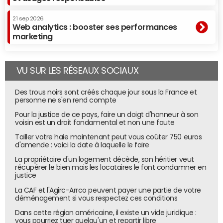
Pire, la lecture du module ne va généralement pas loin.
21 sep 2026
Ainsi, d'après l'enquête, 7 utilisateurs sur 10 ayant regardé
Web analytics : booster ses performances
ce bloc d'AI Overviews au moins 5 secondes ne le lisent
marketing
pas au-delà du premier tiers. Une minorité d'entre eux
seulement le parcourent à plus de 75 %.
VU SUR LES RÉSEAUX SOCIAUX
En fait, il semblerait que les internautes prennent surtout
en compte le résultat de ce bloc lorsqu'ils y trouvent la
Des trous noirs sont créés chaque jour sous la France et
présence d'une marque connue ou d'un site d'autorité,
personne ne s'en rend compte
comme un .gouv ou un .edu. Le site en question est alors
Pour la justice de ce pays, faire un doigt d'honneur à son
cliqué à 58 % du temps, lorsque cette action est
voisin est un droit fondamental et non une faute
réalisable. D'après les auteurs de l'étude, les citations ou
Tailler votre haie maintenant peut vous coûter 750 euros
d'amende : voici la date à laquelle le faire
mentions de marque doivent ainsi s'afficher rapidement
sur les blocs d'AI overviews pour être visibles et clicables,
La propriétaire d'un logement décède, son héritier veut
récupérer le bien mais les locataires le font condamner en
lorsque cela est possible. Ils conseillent d'écrire des blocs
justice
de contenus concis, précis et simples, pour avoir
La CAF et l'Agirc-Arrco peuvent payer une partie de votre
davantage de chance d'apparaitre dans ces sections. Ils
déménagement si vous respectez ces conditions
recommandent aussi aux marques de devenir des
Dans cette région américaine, il existe un vide juridique :
experts dans leur domaine. Ceci afin de s'afficher en haut
vous pourriez tuer quelqu'un et repartir libre