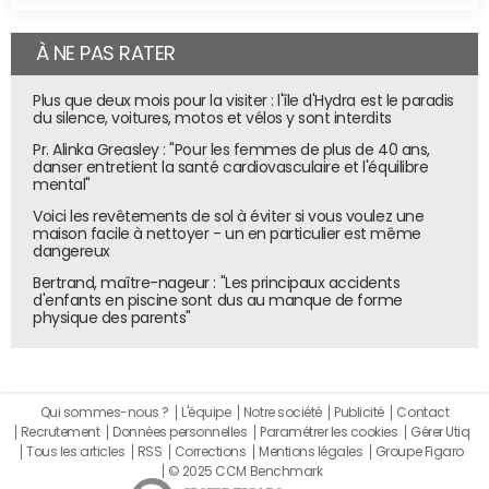
À NE PAS RATER
Plus que deux mois pour la visiter : l'île d'Hydra est le paradis
du silence, voitures, motos et vélos y sont interdits
Pr. Alinka Greasley : "Pour les femmes de plus de 40 ans,
danser entretient la santé cardiovasculaire et l'équilibre
mental"
Voici les revêtements de sol à éviter si vous voulez une
maison facile à nettoyer - un en particulier est même
dangereux
Bertrand, maître-nageur : "Les principaux accidents
d'enfants en piscine sont dus au manque de forme
physique des parents"
Qui sommes-nous ?
L'équipe
Notre société
Publicité
Contact
Recrutement
Données personnelles
Paramétrer les cookies
Gérer Utiq
Tous les articles
RSS
Corrections
Mentions légales
Groupe Figaro
© 2025 CCM Benchmark