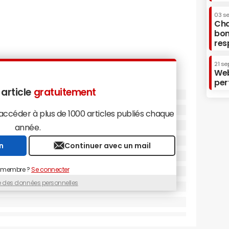
03 s
Cha
bon
res
21 se
Web
per
 article
gratuitement
céder à plus de 1000 articles publiés chaque
année.
n
Continuer avec un mail
 membre ?
Se connecter
ue des données personnelles