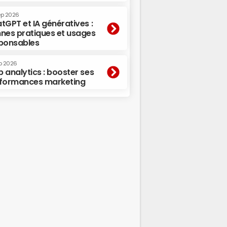
ep 2026
tGPT et IA génératives :
nes pratiques et usages
ponsables
p 2026
 analytics : booster ses
formances marketing