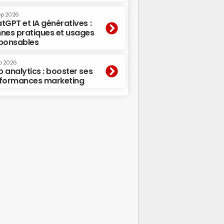
ep 2026
tGPT et IA génératives :
nes pratiques et usages
ponsables
p 2026
 analytics : booster ses
formances marketing