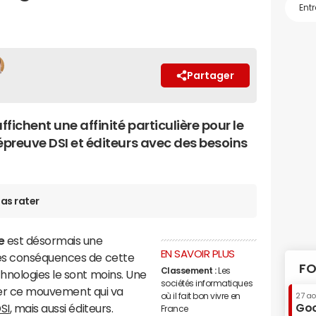
Partager
ffichent une affinité particulière pour le
épreuve DSI et éditeurs avec des besoins
as rater
ue
est désormais une
EN SAVOIR PLUS
es conséquences de cette
FO
Classement :
Les
hnologies le sont moins. Une
sociétés informatiques
trer ce mouvement qui va
où il fait bon vivre en
27 a
Goo
SI
, mais aussi éditeurs.
France