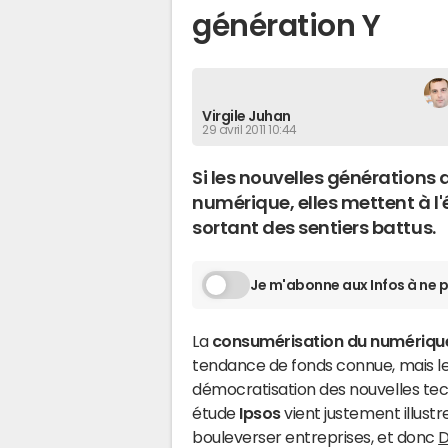
génération Y
Virgile Juhan
29 avril 2011 10:44
Si les nouvelles générations a
numérique, elles mettent à l'
sortant des sentiers battus.
Je m'abonne aux Infos à ne p
La
consumérisation du numériq
tendance de fonds connue, mais l
démocratisation des nouvelles tec
étude
Ipso
s
vient justement illus
bouleverser entreprises, et donc
D