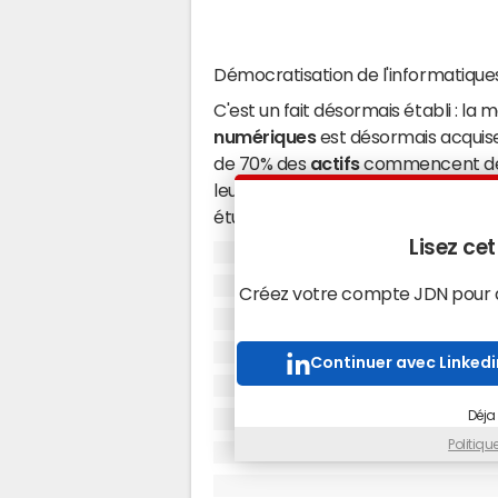
Démocratisation de l'informatique
C'est un fait désormais établi : la 
numériques
est désormais acquise 
de 70% des
actifs
commencent déso
leur vie privée avant de les appliq
étude d'
Ipsos
commandée par Micros
Lisez cet
Un tel mouvement est lié à la démoc
faite ces 30 dernières années, ac
Créez votre compte JDN pour ac
après 1980, qui arrive aujourd'hui 
des doigts toutes les subtilités d
aux smartphones.
Continuer avec Linkedi
Déja
L'évidence du numérique : un atout
Politiq
C'est un atout incontestable pour 