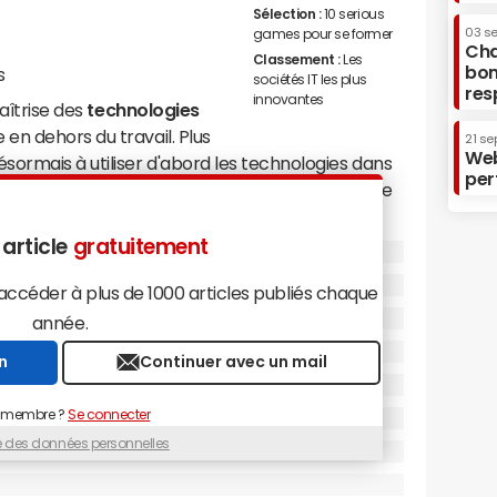
Sélection :
10 serious
03 s
games pour se former
Cha
Classement :
Les
bon
s
sociétés IT les plus
res
innovantes
maîtrise des
technologies
en dehors du travail. Plus
21 se
Web
rmais à utiliser d'abord les technologies dans
per
uer dans leur univers professionnel, précise cette
oft. C'était auparavant l'inverse.
 article
gratuitement
ratisation des outils informatiques, qui s'est
compagnant ainsi toute une génération "Y" née
céder à plus de 1000 articles publiés chaque
dans le monde du travail en maitrisant sur le bout
année.
'Internet. Une génération qui est également rompue
n
Continuer avec un mail
 membre ?
Se connecter
 pour la
génération Y
, un défi pour les entreprises
ue des données personnelles
cette génération. Ipsos indique que plus