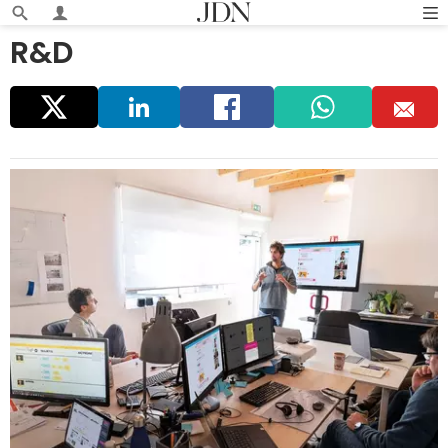
R&D
Parta
Linke
Faceb
Whats
E
ger
dIn
ook
app
m
ail