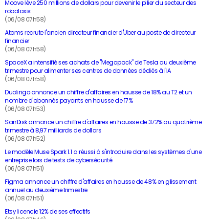
Moove lève 250 millions de dollars pour devenir le pilier du secteur des
robotaxis
(06/08 07h58)
Atoms recrute l'ancien directeur financier d'Uber au poste de directeur
financier
(06/08 07h58)
SpaceX a intensifié ses achats de "Megapack" de Tesla au deuxième
trimestre pour alimenter ses centres de données dédiés à l'IA
(06/08 07h58)
Duolingo annonce un chiffre d'affaires en hausse de 18% au T2 et un
nombre d'abonnés payants en hausse de 17%
(06/08 07h53)
SanDisk annonce un chiffre d'affaires en hausse de 372% au quatrième
trimestre à 8,97 milliards de dollars
(06/08 07h52)
Le modèle Muse Spark 1.1 a réussi à s'introduire dans les systèmes d'une
entreprise lors de tests de cybersécurité
(06/08 07h51)
Figma annonce un chiffre d'affaires en hausse de 48% en glissement
annuel au deuxième trimestre
(06/08 07h51)
Etsy licencie 12% de ses effectifs