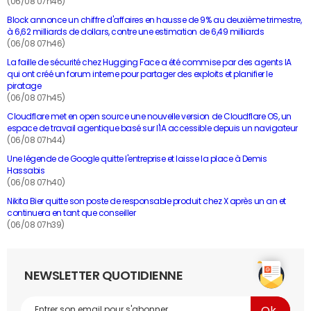
(06/08 07h46)
Block annonce un chiffre d'affaires en hausse de 9% au deuxième trimestre,
à 6,62 milliards de dollars, contre une estimation de 6,49 milliards
(06/08 07h46)
La faille de sécurité chez Hugging Face a été commise par des agents IA
qui ont créé un forum interne pour partager des exploits et planifier le
piratage
(06/08 07h45)
Cloudflare met en open source une nouvelle version de Cloudflare OS, un
espace de travail agentique basé sur l'IA accessible depuis un navigateur
(06/08 07h44)
Une légende de Google quitte l'entreprise et laisse la place à Demis
Hassabis
(06/08 07h40)
Nikita Bier quitte son poste de responsable produit chez X après un an et
continuera en tant que conseiller
(06/08 07h39)
NEWSLETTER QUOTIDIENNE