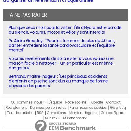
À NE PAS RATER
Plus que deux mois pour la visiter : l'île d'Hydra est le paradis
du silence, voitures, motos et vélos y sont interdits
Pr. Alinka Greasley : "Pour les femmes de plus de 40 ans,
danser entretient la santé cardiovasculaire et l'équilibre
mental"
Voici les revêtements de sol à éviter si vous voulez une
maison facile à nettoyer - un en particulier est même
dangereux
Bertrand, maître-nageur : "Les principaux accidents
d'enfants en piscine sont dus au manque de forme
physique des parents"
Qui sommes-nous ?
L'équipe
Notre société
Publicité
Contact
Recrutement
Données personnelles
Paramétrer les cookies
Gérer Utiq
Tous les articles
RSS
Corrections
Mentions légales
Groupe Figaro
© 2025 CCM Benchmark