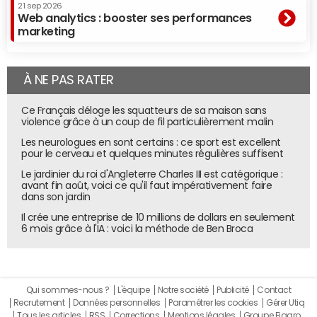
21 sep 2026
Web analytics : booster ses performances
marketing
À NE PAS RATER
Ce Français déloge les squatteurs de sa maison sans
violence grâce à un coup de fil particulièrement malin
Les neurologues en sont certains : ce sport est excellent
pour le cerveau et quelques minutes régulières suffisent
Le jardinier du roi d'Angleterre Charles III est catégorique :
avant fin août, voici ce qu'il faut impérativement faire
dans son jardin
Il crée une entreprise de 10 millions de dollars en seulement
6 mois grâce à l'IA : voici la méthode de Ben Broca
Qui sommes-nous ?
L'équipe
Notre société
Publicité
Contact
Recrutement
Données personnelles
Paramétrer les cookies
Gérer Utiq
Tous les articles
RSS
Corrections
Mentions légales
Groupe Figaro