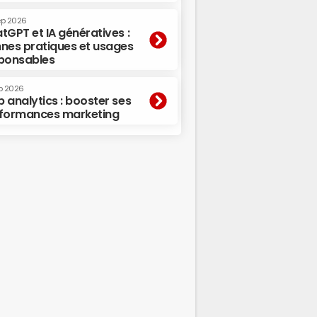
ep 2026
tGPT et IA génératives :
nes pratiques et usages
ponsables
p 2026
 analytics : booster ses
formances marketing