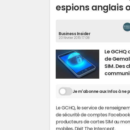
espions anglais 
Business Insider
20 février 2015 17:08
Le GCHQ a
de Gemalto
SIM. Des c
communic
Je m'abonne aux Infos à ne p
Le GCHQ, le service de renseignem
de sécurité de comptes Facebook 
producteurs de cartes SIM au mon
mobiles, Dixit
The Intercept
.