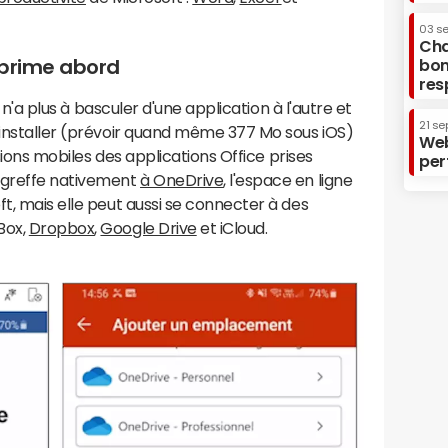
03 s
Cha
 prime abord
bon
res
ur n'a plus à basculer d'une application à l'autre et
21 se
'installer (prévoir quand même 377 Mo sous iOS)
Web
ersions mobiles des applications Office prises
per
e greffe nativement
à OneDrive
, l'espace en ligne
ft, mais elle peut aussi se connecter à des
Box,
Dropbox
,
Google Drive
et iCloud.