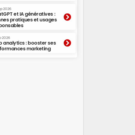
ep 2026
tGPT et IA génératives :
nes pratiques et usages
ponsables
p 2026
 analytics : booster ses
formances marketing