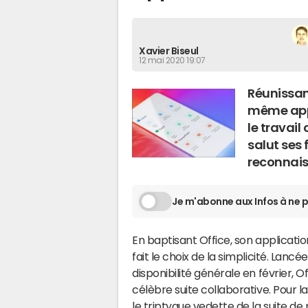
Xavier Biseul
12 mai 2020 19:07
Réunissan
même appli
le travail
salut ses 
reconnais
Je m'abonne aux Infos à ne p
En baptisant Office, son applicatio
fait le choix de la simplicité. Lan
disponibilité générale en février, O
célèbre suite collaborative. Pour la
le triptyque vedette de
la suite de