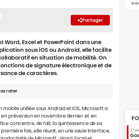
Partager
t Word, Excel et PowerPoint dans une
cation sous iOS ou Android, elle facilite
 collaboratif en situation de mobilité. On
fonctions de signature électronique et de
sance de caractères.
as rater
n mobile unifiée sous Android et iOS, Microsoft a
cée en préversion en novembre dernier et en
FO
ffice concentre, de fait, la quintessence de sa
 première fois, elle réunit, en une seule interface,
27 a
Goo
 productivité
de Microsoft :
Word
,
Excel
et