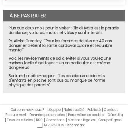
À NE PAS RATER
Plus que deux mois pour la visiter : l'île d'Hydra est le paradis
du silence, voitures, motos et vélos y sont interdits
Pr. Alinka Greasley : "Pour les femmes de plus de 40 ans,
danser entretient la santé cardiovasculaire et l'équilibre
mental"
Voici les revêtements de sol à éviter si vous voulez une
maison facile à nettoyer - un en particulier est même
dangereux
Bertrand, maître-nageur : "Les principaux accidents
d'enfants en piscine sont dus au manque de forme
physique des parents"
Qui sommes-nous ?
L'équipe
Notre société
Publicité
Contact
Recrutement
Données personnelles
Paramétrer les cookies
Gérer Utiq
Tous les articles
RSS
Corrections
Mentions légales
Groupe Figaro
© 2025 CCM Benchmark