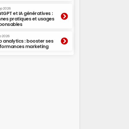
ep 2026
tGPT et IA génératives :
nes pratiques et usages
ponsables
p 2026
 analytics : booster ses
formances marketing