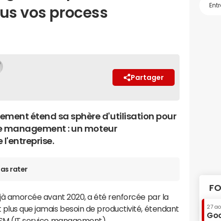
ous vos process
Partager
ment étend sa sphère d'utilisation pour
ice management : un moteur
l'entreprise.
as rater
FO
déjà amorcée avant 2020, a été renforcée par la
27 a
t plus que jamais besoin de productivité, étendant
Goo
 ITSM (IT service management).