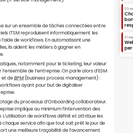
03 s
Cha
bon
res
pose sur un ensemble de tâches connectées entre
iciels ITSM reproduisent informatiquement les
21 se
 l’aide de workflows. En automatisant une
Web
les, ils aident les métiers à gagner en
per
e.
rmatiques, notamment pour le ticketing, leur valeur
r l’ensemble de l’entreprise. On parle alors d’ESM
 et de
BPM
(business process management) :
workflows ayant pour but de digitaliser
eprise.
ilotage du processus d’Onboarding collaborateur.
eprise implique au minimum l’intervention des
 L’utilisation de workflows définit et attribue les
chaque service afin que tout soit prêt le jour de
essort une meilleure traçabilité de l’avancement