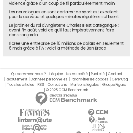
violence grâce à un coup de fil particulièrement malin
"HP aura
mis le paquet avec les
Les neurologues en sont certains : ce sport est excellent
pour le cerveau et quelques minutes régulières suffisent
syndicats"
Le jardinier du roi d'Angleterre Charles III est catégorique :
avant fin août, voici ce qu'il faut impérativement faire
dans son jardin
Après la scission, les salariés d'HP France pourront
profiter du même CE, des mêmes avantages, des mêmes
Il crée une entreprise de 10 millions de dollars en seulement
6 mois grâce à l'IA : voici la méthode de Ben Broca
conditions d'épargne salariale... Ceux qui travaillent dans
les quatre principaux sites d'HP (Grenoble, Les Ulis,
Boulogne, Lyon-Villefontaine) n'auront pas à déménager.
Au final, Jean-Paul Vouiller conclut que la scission "sera
Qui sommes-nous ?
L'équipe
Notre société
Publicité
Contact
transparente pour la plupart des salariés d'HP en France".
Recrutement
Données personnelles
Paramétrer les cookies
Gérer Utiq
Il évoque aussi des intervenants de "très haut niveau" à
Tous les articles
RSS
Corrections
Mentions légales
Groupe Figaro
© 2025 CCM Benchmark
Palo Alto et "un déploiement de moyens colossaux".
Dès la fin juillet, en France, tout était déjà fin prêt, ou
presque : des systèmes informatiques devaient encore
être testés, mais l'essentiel avait été réglé. Début août, HP
a réussi la séparation de son système d'information, en
trois jours. "C'est un exploit technologique : ils ont quand