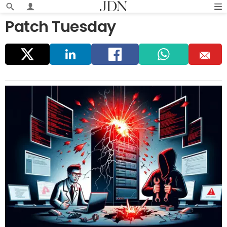
Patch Tuesday
Parta
Linke
Faceb
Whats
E
ger
dIn
ook
app
m
ail