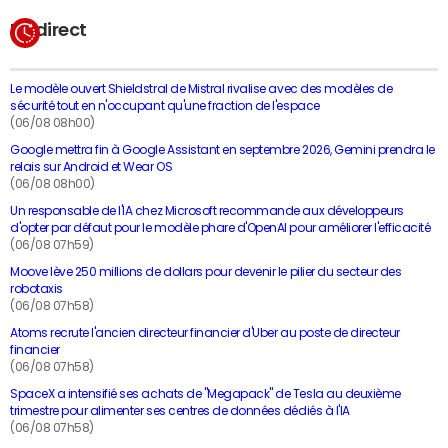
En direct
Le modèle ouvert Shieldstral de Mistral rivalise avec des modèles de
sécurité tout en n'occupant qu'une fraction de l'espace
(06/08 08h00)
Google mettra fin à Google Assistant en septembre 2026, Gemini prendra le
relais sur Android et Wear OS
(06/08 08h00)
Un responsable de l'IA chez Microsoft recommande aux développeurs
d'opter par défaut pour le modèle phare d'OpenAI pour améliorer l'efficacité
(06/08 07h59)
Moove lève 250 millions de dollars pour devenir le pilier du secteur des
robotaxis
(06/08 07h58)
Atoms recrute l'ancien directeur financier d'Uber au poste de directeur
financier
(06/08 07h58)
SpaceX a intensifié ses achats de "Megapack" de Tesla au deuxième
trimestre pour alimenter ses centres de données dédiés à l'IA
(06/08 07h58)