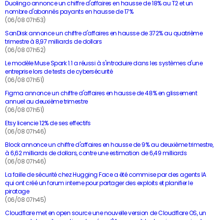
Duolingo annonce un chiffre d'affaires en hausse de 18% au T2 et un
nombre d'abonnés payants en hausse de 17%
(06/08 07h53)
SanDisk annonce un chiffre d'affaires en hausse de 372% au quatrième
trimestre à 8,97 milliards de dollars
(06/08 07h52)
Le modèle Muse Spark 1.1 a réussi à s'introduire dans les systèmes d'une
entreprise lors de tests de cybersécurité
(06/08 07h51)
Figma annonce un chiffre d'affaires en hausse de 48% en glissement
annuel au deuxième trimestre
(06/08 07h51)
Etsy licencie 12% de ses effectifs
(06/08 07h46)
Block annonce un chiffre d'affaires en hausse de 9% au deuxième trimestre,
à 6,62 milliards de dollars, contre une estimation de 6,49 milliards
(06/08 07h46)
La faille de sécurité chez Hugging Face a été commise par des agents IA
qui ont créé un forum interne pour partager des exploits et planifier le
piratage
(06/08 07h45)
Cloudflare met en open source une nouvelle version de Cloudflare OS, un