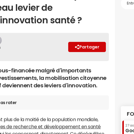
au levier de
'innovation santé ?
Partager
n
sous-financée malgré d'importants
nvestissements, la mobilisation citoyenne
f deviennent des leviers d'innovation.
as rater
FO
plus de la moitié de la population mondiale,
27 a
les de recherche et développement en santé
Goo
ui les concernent directement.
Ce déséquilibre