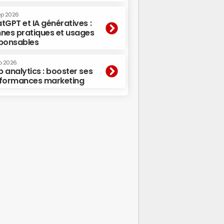
ep 2026
tGPT et IA génératives :
nes pratiques et usages
ponsables
p 2026
 analytics : booster ses
formances marketing