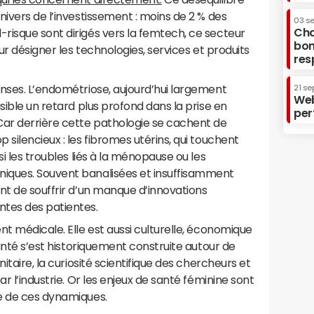
nivers de l’investissement : moins de 2 % des
03 s
Cha
risque sont dirigés vers la femtech, ce secteur
bon
our désigner les technologies, services et produits
res
nses. L’endométriose, aujourd’hui largement
21 se
Web
sible un retard plus profond dans la prise en
per
ar derrière cette pathologie se cachent de
silencieux : les fibromes utérins, qui touchent
si les troubles liés à la ménopause ou les
iques. Souvent banalisées et insuffisamment
nt de souffrir d’un manque d’innovations
tes des patientes.
nt médicale. Elle est aussi culturelle, économique
santé s’est historiquement construite autour de
itaire, la curiosité scientifique des chercheurs et
r l’industrie. Or les enjeux de santé féminine sont
ie de ces dynamiques.