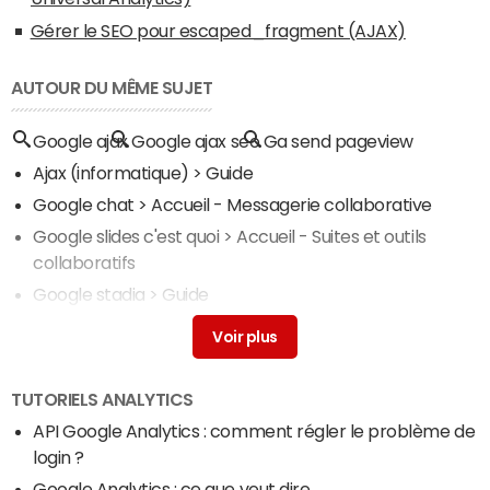
Gérer le SEO pour escaped_fragment (AJAX)
AUTOUR DU MÊME SUJET
Google ajax
Google ajax seo
Ga send pageview
Ajax (informatique)
> Guide
Google chat
> Accueil - Messagerie collaborative
Google slides c'est quoi
> Accueil - Suites et outils
collaboratifs
Google stadia
> Guide
Google forms
> Accueil - Outils d'automatisation
TUTORIELS ANALYTICS
API Google Analytics : comment régler le problème de
login ?
Google Analytics : ce que veut dire