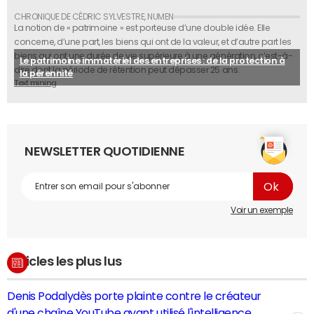
La notion de « patrimoine » est porteuse d’une double idée. Elle
concerne, d’une part, les biens qui ont de la valeur, et d’autre part les
biens qui ont une durée de vie supérieure à une génération, c’est-à-
Le patrimoine immatériel des entreprises : de la protection à
dire dont la période de rétention peut dépasser 25 ans.
la pérennité
Text mining
NEWSLETTER QUOTIDIENNE
Voir un exemple
Articles les plus lus
Denis Podalydès porte plainte contre le créateur
d'une chaîne YouTube ayant utilisé l'intelligence