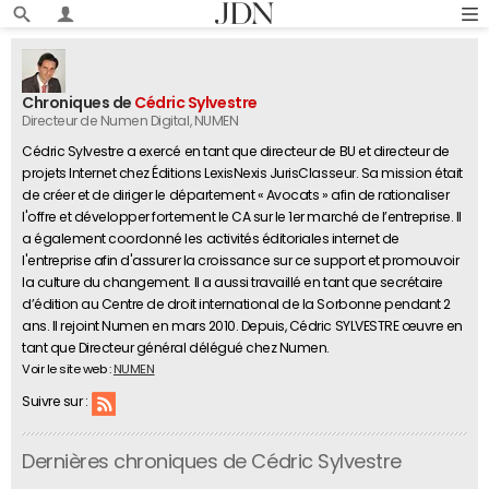
Chroniques de
Cédric Sylvestre
Directeur de Numen Digital
, NUMEN
Cédric Sylvestre a exercé en tant que directeur de BU et directeur de
projets Internet chez Éditions LexisNexis JurisClasseur. Sa mission était
de créer et de diriger le département « Avocats » afin de rationaliser
l'offre et développer fortement le CA sur le 1er marché de l’entreprise. Il
a également coordonné les activités éditoriales internet de
l'entreprise afin d'assurer la croissance sur ce support et promouvoir
la culture du changement. Il a aussi travaillé en tant que secrétaire
d’édition au Centre de droit international de la Sorbonne pendant 2
ans. Il rejoint Numen en mars 2010. Depuis, Cédric SYLVESTRE œuvre en
tant que Directeur général délégué chez Numen.
Voir le site web :
NUMEN
Suivre sur :
Dernières chroniques de Cédric Sylvestre